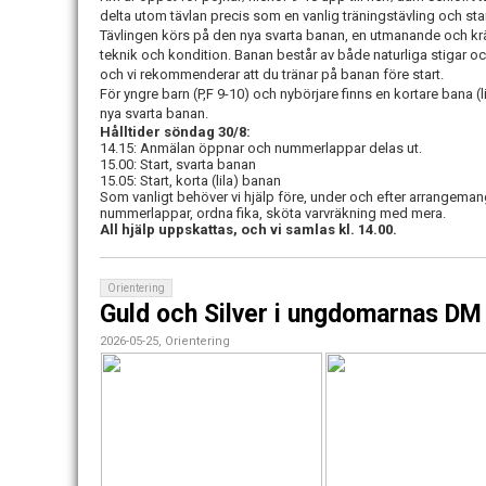
delta utom tävlan precis som en vanlig träningstävling och st
Tävlingen körs på den nya svarta banan, en utmanande och k
teknik och kondition. Banan består av både naturliga stigar oc
och vi rekommenderar att du tränar på banan före start.
För yngre barn (P,F 9-10) och nybörjare finns en kortare bana (
nya svarta banan.
Hålltider söndag 30/8:
14.15: Anmälan öppnar och nummerlappar delas ut.
15.00: Start, svarta banan
15.05: Start, korta (lila) banan
Som vanligt behöver vi hjälp före, under och efter arrangemang
nummerlappar, ordna fika, sköta varvräkning med mera.
All hjälp uppskattas, och vi samlas kl. 14.00.
Orientering
Guld och Silver i ungdomarnas DM 
2026-05-25, Orientering