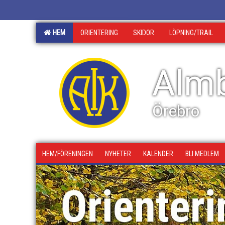
HEM
ORIENTERING
SKIDOR
LÖPNING/TRAIL
Almb
Örebro
HEM/FÖRENINGEN
NYHETER
KALENDER
BLI MEDLEM