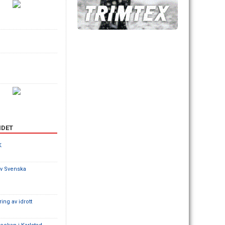
NDET
K
av Svenska
ing av idrott