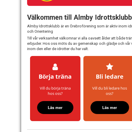
Välkommen till Almby Idrottsklub
Almby Idrottsklubb är en Örebroförening som är aktiv inom id
och Orientering
Till vår verksamhet välkomnar vi alla oavsett ålder att både trä
erbjuder. Hos oss möts du av gemenskap och glädje och vår ver
inom den eller de idrotter du har valt.
Börja träna
Bli ledare
Vill du börja träna
Vill du bli ledare hos
hos oss?
oss?
Läs mer
Läs mer