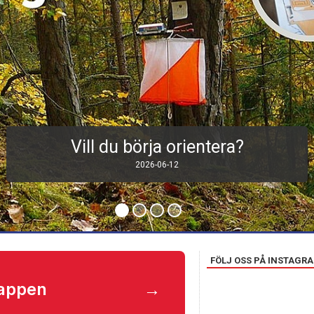
Invigning av nya MTB-leder i Marka
och klubbmästerskap
2026-06-03 10:25
FÖLJ OSS PÅ INSTAGR
appen
→