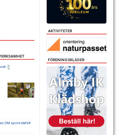
AKTIVITETER
 VERKSAMHET
FÖRENINGSKLÄDER
usti
s DM sprint-stafett