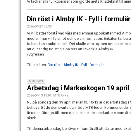
Vi tackar alla funktionärer som gjorde årets Knatteknat till änn
Din röst i Almby IK - Fyll i formulär
2026-04-27 08:30
Vi vill bättre förstå vad våra medlemmar uppskattar med Almby 
medlemmar vill ta emot och dela information. Enkäten tar bara 
behandlas konfidentiellt. Det skulle vara toppen om du skickar
att du tar dig tid att hjälpa oss att utveckla Almby IK.
/Styrelsen
Till enkäten:
Din röst i Almby IK - Fyll i formulär
MTB Cykel
Arbetsdag i Markaskogen 19 april
2026-04-13 11:01, MTB Cykel
Nu på söndag den 19 april mellan kl. 10-13 är det arbetsdag i
behövs. Både den svarta och röda MTB-leden kommer under vår
är redan färdigställt men det är en hel del markarbete som återst
skick.
Till denna arbetsdag behöver vi framförallt att du tar med sko