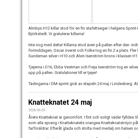
Almbys H12 killar stod för en fin stafettseger i helgens Sprin
Björkstedt. Vi gratulerar killarna!
Inte nog med detta! Killarna stod även på pallen efter den ind
förmiddagen, Oscar överst och Folke tog en fin 2:a plats. Fler 
Sundeman silver i H10 och Alvin Isenström brons i klassen H1
Tjejerna i D16, Ebba Vestman och Freja Isenström tog en silve
upp på pallen. Gratulationer till er tjejer!
Tävlingarna i DM-sprint gick av stapeln 24 maj i Lindesberg. 
Knatteknatet 24 maj
2026-05-25
Årets Knatteknat är genomfört. I fint och soligt väder fylldes
som alla sprang i Knatteknatets orangea Knatteknatströjor på
farföräldrar. Efteråt glada och stolta med medalj om halsen oc