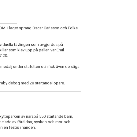
t-DM. I laget sprang Oscar Carlsson och Folke
ividuella tävlingen som avgjordes på
killar som klev upp på pallen var Emil
7-20.
rmedalj under stafetten och fick även de stiga
Almby deltog med 28 startande löpare.
 Skytteparken av närapå 550 startande barn,
hejade av föräldrar, syskon och mor-och
h en festis i handen.