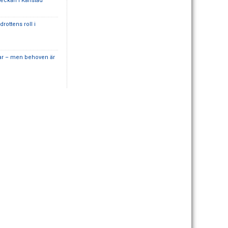
eckan i Karlstad
rottens roll i
gar – men behoven är