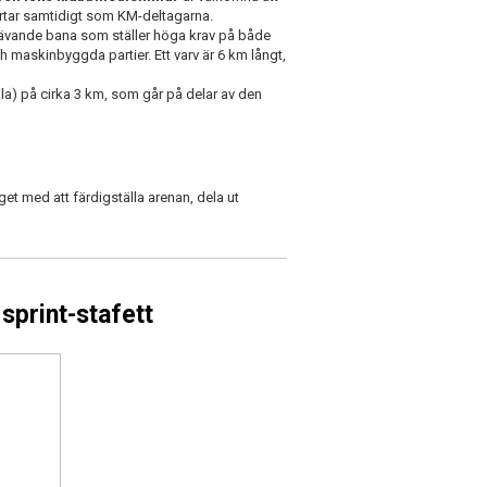
artar samtidigt som KM-deltagarna.
rävande bana som ställer höga krav på både
h maskinbyggda partier. Ett varv är 6 km långt,
lila) på cirka 3 km, som går på delar av den
et med att färdigställa arenan, dela ut
sprint-stafett