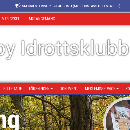
SM-ORIENTERING 21-23 AUGUSTI (MEDELDISTANS OCH STAFETT)
MTB CYKEL
ARRANGEMANG
y Idrottsklubb
BLI LEDARE
FÖRENINGEN
DOKUMENT
MEDLEMSSERVICE
KO