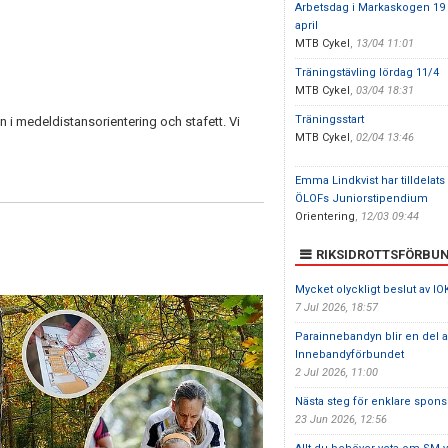
Arbetsdag i Markaskogen 19
april
MTB Cykel
,
13/04 11:01
Träningstävling lördag 11/4
MTB Cykel
,
03/04 18:31
Träningsstart
i medeldistansorientering och stafett. Vi
MTB Cykel
,
02/04 13:46
Emma Lindkvist har tilldelats
ÖLOFs Juniorstipendium
Orientering
,
12/03 09:44
RIKSIDROTTSFÖRBU
Mycket olyckligt beslut av IO
7 Jul 2026, 18:57
Parainnebandyn blir en del 
Innebandyförbundet
2 Jul 2026, 11:00
Nästa steg för enklare sponsr
23 Jun 2026, 12:56