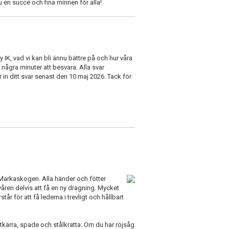
u en succé och fina minnen för alla!
IK, vad vi kan bli ännu bättre på och hur våra
några minuter att besvara. Alla svar
 in ditt svar senast den 10 maj 2026. Tack för
 Markaskogen. Alla händer och fötter
en delvis att få en ny dragning. Mycket
år för att få lederna i trevligt och hållbart
ttkärra, spade och stålkratta. Om du har röjsåg