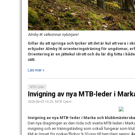
Almby IK välkomnar nybörjare!
Gillar du att springa och tycker att det är kul att vara 
erbjuder Almby IK orienteringsträning för ungdomar, er
Orientering är en jättekul idrott och du lär dig hitta i både
sätt.
Läs mer »
MTB Cykel
Invigning av nya MTB-leder i Mar
2026-06-03 10:25, MTB Cykel
Invigning av nya MTB-leder i Marka och klubbmästersk
Den nya dragningen av den röda och svarta MTB-leden i Markask
invigning och en träningstävling som också fungerar som kl
KM är öppet för pojkar/flickor 9-10 upp till herr/dam senior.
Ä