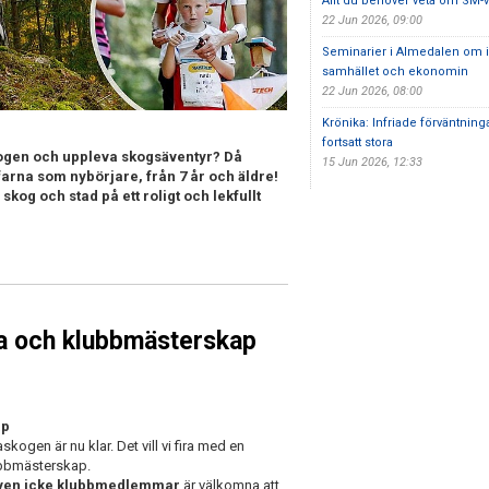
Allt du behöver veta om SM-v
22 Jun 2026, 09:00
Seminarier i Almedalen om id
samhället och ekonomin
22 Jun 2026, 08:00
Krönika: Infriade förväntnin
fortsatt stora
i skogen och uppleva skogsäventyr? Då
15 Jun 2026, 12:33
farna som nybörjare,
från 7 år och äldre
!
 skog och stad på ett roligt och lekfullt
ka och klubbmästerskap
ap
ogen är nu klar. Det vill vi fira med en
ubbmästerskap.
ven icke klubbmedlemmar
är välkomna att