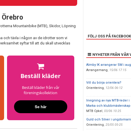
b Örebro
rotterna Mountainbike (MTB), Skidor, Löpning
FÖLJ OSS PÅ FACEBOOK
na och tävla i någon av de idrotter som vi
ksamhet syftar till att du skall utvecklas
NYHETER FRÅN VÅR
Almby IK arrangerar SM i aug
Arrangemang
,
15/06 17:15
Beställ kläder
Vill du börja orientera?
Beställ kläder från vår
Orientering
,
12/06 06-12
föreningskollektion
Invigning av nya MTB-leder i
Se här
Marka och klubbmästerskap
MTB Cykel
,
03/06 10:25
Guld och Silver i ungdomarna
Orientering
,
25/05 05-25