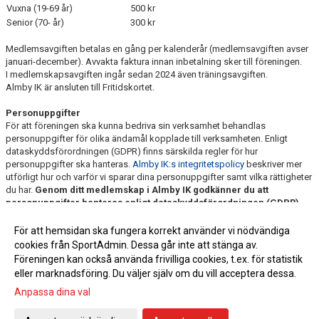
Vuxna (19-69 år)
500 kr
Senior (70- år)
300 kr
Medlemsavgiften betalas en gång per kalenderår (medlemsavgiften avser
januari-december). Avvakta faktura innan inbetalning sker till föreningen.
I medlemskapsavgiften ingår sedan 2024 även träningsavgiften.
Almby IK är ansluten till Fritidskortet.
Personuppgifter
För att föreningen ska kunna bedriva sin verksamhet behandlas
personuppgifter för olika ändamål kopplade till verksamheten. Enligt
dataskyddsförordningen (GDPR) finns särskilda regler för hur
personuppgifter ska hanteras.
Almby IK:s integritetspolicy
beskriver mer
utförligt hur och varför vi sparar dina personuppgifter samt vilka rättigheter
du har.
Genom ditt medlemskap i Almby IK godkänner du att
personuppgifter hanteras enligt dataskyddsförordningen (GDPR).
För att hemsidan ska fungera korrekt använder vi nödvändiga
Bilder: © TeamJoe
Teamjoe.se/
cookies från SportAdmin. Dessa går inte att stänga av.
Föreningen kan också använda frivilliga cookies, t.ex. för statistik
eller marknadsföring. Du väljer själv om du vill acceptera dessa.
Anpassa dina val
Cookie-inställningar
Gå till Webbversion