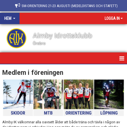
SM-ORIENTERING 21-23 AUGUSTI (MEDELDISTANS OCH STAFETT)
HEM
LOGGA IN
Almby Idrottsklubb
Örebro
HEM/FÖRENINGEN
Medlem i föreningen
NYHETER
KALENDER
BLI MEDLEM
BLI LEDARE
Almby IK välkomnar alla oavsett ålder att både träna och tävla i någon av