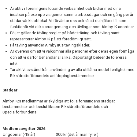
Är aktiv i föreningens löpande verksamhet och bidrar med dina
insatser på exempelvis gemensamma arbetsdagar och en gång per år
städar vår klubblokal. Vi förväntar oss också att du hjälper till som
funktionär vid olika arrangemang och tävlingar som Almby IK anordnar.
Följer gällande tävlingsregler på både träning och tävling samt
representerar Almby IK på ett föredömligt sätt.
På tävling använder Almby IK:s tävlingskläder.
Är överens om att vi välkomnar alla personer efter deras egen förmåga
och att vi därför behandlar alla lika. Osportsligt beteende tolereras
inte!
Tar aktivt avstånd från användning av alla otillåtna medel i enlighet med
Riksidrottsförbundets antidopingbestämmelse.
Stadgar
Almby IK:s medlemmar är skyldiga att följa föreningens stadgar,
bestämmelser och beslut liksom Riksidrottsförbundets och
Specialförbundens.
Medlemsavgifter 2026
:
Ungdomar (-18 år)
300 kr (det år man fyller)