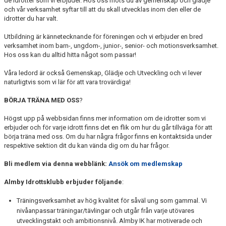
de idrotter som vi erbjuder. Hos oss möts du av gemenskap och glädje
FÖRENINGEN
och vår verksamhet syftar till att du skall utvecklas inom den eller de
idrotter du har valt.
DOKUMENT
Utbildning är kännetecknande för föreningen och vi erbjuder en bred
verksamhet inom barn-, ungdom-, junior-, senior- och motionsverksamhet.
MEDLEMSSERVICE
Hos oss kan du alltid hitta något som passar!
Våra ledord är också Gemenskap, Glädje och Utveckling och vi lever
KONTAKT
naturligtvis som vi lär för att vara trovärdiga!
KLUBBSTUGAN
BÖRJA TRÄNA MED OSS
?
BILDGALLERI
Högst upp på webbsidan finns mer information om de idrotter som vi
erbjuder och för varje idrott finns det en flik om hur du går tillväga för att
börja träna med oss. Om du har några frågor finns en kontaktsida under
respektive sektion dit du kan vända dig om du har frågor.
Bli medlem via denna webblänk:
Ansök om medlemskap
Almby Idrottsklubb erbjuder följande
:
Träningsverksamhet av hög kvalitet för såväl ung som gammal. Vi
nivåanpassar träningar/tävlingar och utgår från varje utövares
utvecklingstakt och ambitionsnivå. Almby IK har motiverade och