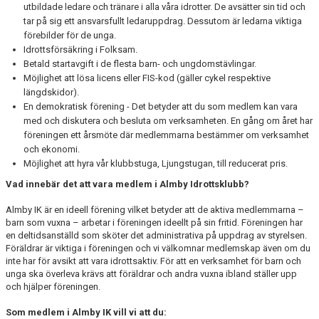
utbildade ledare och tränare i alla våra idrotter. De avsätter sin tid och
tar på sig ett ansvarsfullt ledaruppdrag. Dessutom är ledarna viktiga
förebilder för de unga.
Idrottsförsäkring i Folksam.
Betald startavgift i de flesta barn- och ungdomstävlingar.
Möjlighet att lösa licens eller FIS-kod (gäller cykel respektive
längdskidor).
En demokratisk förening - Det betyder att du som medlem kan vara
med och diskutera och besluta om verksamheten. En gång om året har
föreningen ett årsmöte där medlemmarna bestämmer om verksamhet
och ekonomi.
Möjlighet att hyra vår klubbstuga, Ljungstugan, till reducerat pris.
Vad innebär det att vara medlem i Almby Idrottsklubb?
Almby IK är en ideell förening vilket betyder att de aktiva medlemmarna –
barn som vuxna – arbetar i föreningen ideellt på sin fritid. Föreningen har
en deltidsanställd som sköter det administrativa på uppdrag av styrelsen.
Föräldrar är viktiga i föreningen och vi välkomnar medlemskap även om du
inte har för avsikt att vara idrottsaktiv. För att en verksamhet för barn och
unga ska överleva krävs att föräldrar och andra vuxna ibland ställer upp
och hjälper föreningen.
Som medlem i Almby IK vill vi att du: