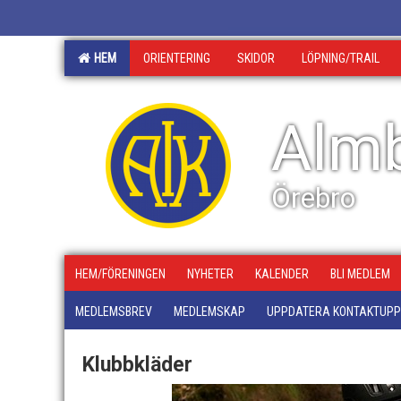
HEM
ORIENTERING
SKIDOR
LÖPNING/TRAIL
Almb
Örebro
HEM/FÖRENINGEN
NYHETER
KALENDER
BLI MEDLEM
MEDLEMSBREV
MEDLEMSKAP
UPPDATERA KONTAKTUPP
Klubbkläder