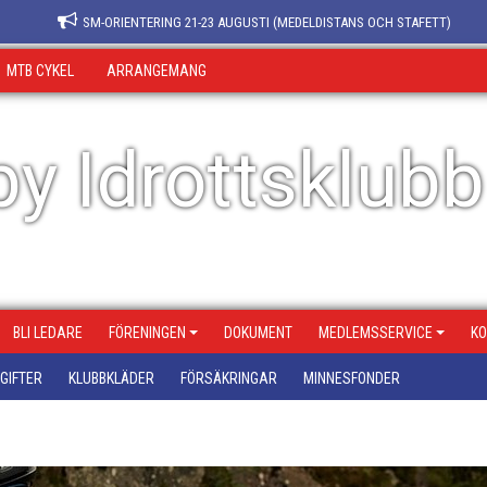
SM-ORIENTERING 21-23 AUGUSTI (MEDELDISTANS OCH STAFETT)
MTB CYKEL
ARRANGEMANG
y Idrottsklubb
BLI LEDARE
FÖRENINGEN
DOKUMENT
MEDLEMSSERVICE
KO
GIFTER
KLUBBKLÄDER
FÖRSÄKRINGAR
MINNESFONDER