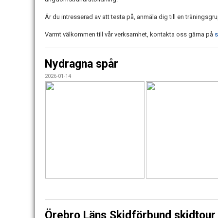
Är du intresserad av att testa på, anmäla dig till en träningsgru
Varmt välkommen till vår verksamhet, kontakta oss gärna på
s
Nydragna spår
2026-01-14
Örebro Läns Skidförbund skidtour