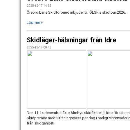
2025-12-17 14:32
Örebro Läns Skidförbund inbjuder till ÖLSF:s skidtour 2026.
Läs mer »
Skidläger-hälsningar från Idre
2025-12-17 08:43
Den 11-14 december åkte Almbys skidåkare till Idre för säsonge
Skidpremiär med 2 träningspass per dag i härligt vinterväder oc
från skidgänget!