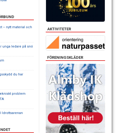
mulär
FÖRBUND
tet – nytt material och
AKTIVITETER
ar unga ledare på snö
FÖRENINGSKLÄDER
ium
ingsskydd du har
 tekniskt problem
 TA
ll Idrottsarenan
UNDET