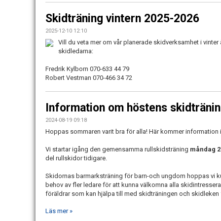
Skidträning vintern 2025-2026
2025-12-10 12:10
Vill du veta mer om vår planerade skidverksamhet i vinte
skidledarna:
Fredrik Kylborn 070-633 44 79
Robert Vestman 070-466 34 72
Information om höstens skidträning
2024-08-19 09:18
Hoppas sommaren varit bra för alla! Här kommer information i
Vi startar igång den gemensamma rullskidsträning
måndag 26
del rullskidor tidigare.
Skidornas barmarksträning för barn-och ungdom hoppas vi kun
behov av fler ledare för att kunna välkomna alla skidintress
föräldrar som kan hjälpa till med skidträningen och skidleken 
Läs mer »