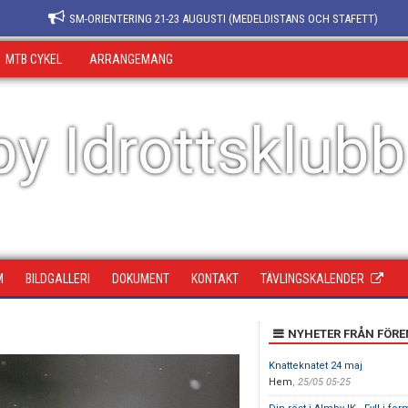
SM-ORIENTERING 21-23 AUGUSTI (MEDELDISTANS OCH STAFETT)
MTB CYKEL
ARRANGEMANG
y Idrottsklubb
M
BILDGALLERI
DOKUMENT
KONTAKT
TÄVLINGSKALENDER
NYHETER FRÅN FÖR
Knatteknatet 24 maj
Hem
,
25/05 05-25