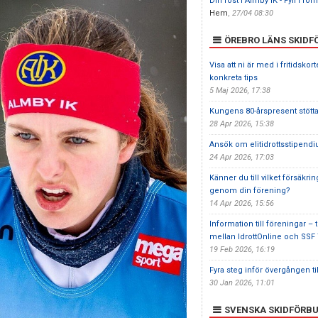
Din röst i Almby IK - Fyll i for
Hem
,
27/04 08:30
ÖREBRO LÄNS SKID
Visa att ni är med i fritidskor
konkreta tips
5 Maj 2026, 17:38
Kungens 80-årspresent stött
28 Apr 2026, 15:38
Ansök om elitidrottsstipend
24 Apr 2026, 17:03
Känner du till vilket försäkr
genom din förening?
14 Apr 2026, 15:56
Information till föreningar –
mellan IdrottOnline och SSF
19 Feb 2026, 16:19
Fyra steg inför övergången ti
30 Jan 2026, 11:01
SVENSKA SKIDFÖRB