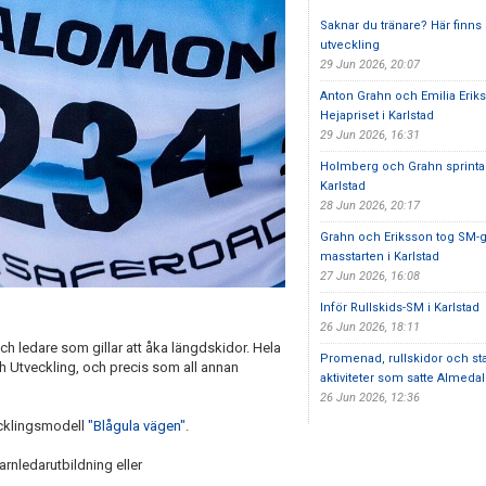
Saknar du tränare? Här finns 
utveckling
29 Jun 2026, 20:07
Anton Grahn och Emilia Eriks
Hejapriset i Karlstad
29 Jun 2026, 16:31
Holmberg och Grahn sprint
Karlstad
28 Jun 2026, 20:17
Grahn och Eriksson tog SM-g
masstarten i Karlstad
27 Jun 2026, 16:08
Inför Rullskids-SM i Karlstad
26 Jun 2026, 18:11
ch ledare som gillar att åka längdskidor. Hela
Promenad, rullskidor och st
 Utveckling, och precis som all annan
aktiviteter som satte Almedal
26 Jun 2026, 12:36
ecklingsmodell
"Blågula vägen"
.
rnledarutbildning eller