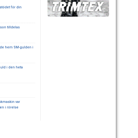
stödet för din
son tilldelas
ade hem SM-gulden i
uld i den heta
akmaskin var
en i rörelse