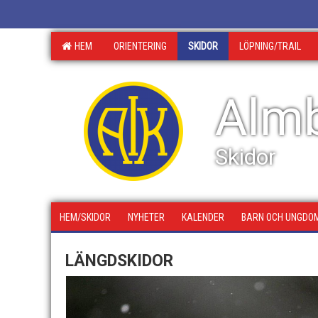
HEM
ORIENTERING
SKIDOR
LÖPNING/TRAIL
Almb
Skidor
HEM/SKIDOR
NYHETER
KALENDER
BARN OCH UNGDO
LÄNGDSKIDOR