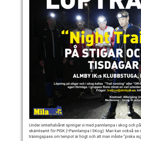
Under vinterhalvåret springer vi med pannlampa i skog och på s
skämtsamt för PISK (=Pannlampa I SKog). Man kan också se de
träningspass om tempot är högt och att man måste "piska sig"