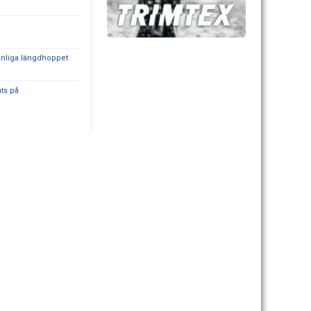
anliga längdhoppet
ats på