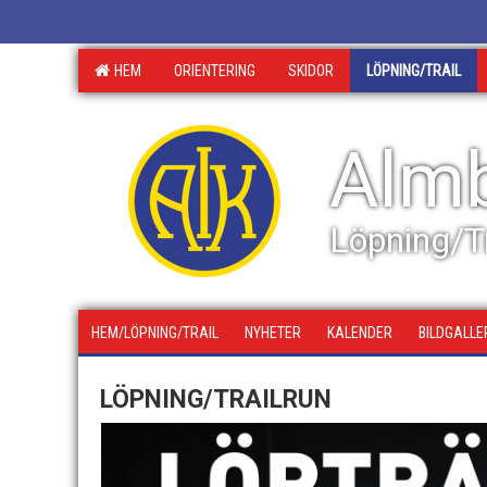
HEM
ORIENTERING
SKIDOR
LÖPNING/TRAIL
Almb
Löpning/Tr
HEM/LÖPNING/TRAIL
NYHETER
KALENDER
BILDGALLE
LÖPNING/TRAILRUN