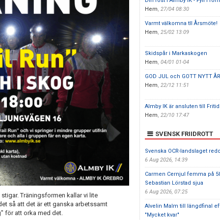
Din röst i Almby IK - Fyll i for
Hem
,
27/04 08:30
Varmt välkomna tll Årsmöte!
Hem
,
25/02 13:09
Skidspår i Markaskogen
Hem
,
04/01 01-04
GOD JUL och GOTT NYTT ÅR
Hem
,
22/12 11:51
Almby IK är ansluten till Friti
Hem
,
22/10 17:47
SVENSK FRIIDROTT
Svenska OCR-landslaget redo
6 Aug 2026, 14:39
Carmen Cernjul femma på 5
Sebastian Lörstad sjua
6 Aug 2026, 07:25
tigar. Träningsformen kallar vi lite
t så att det är ett ganska arbetssamt
Alvelin Malm till längdfinal e
 för att orka med det.
"Mycket kvar"