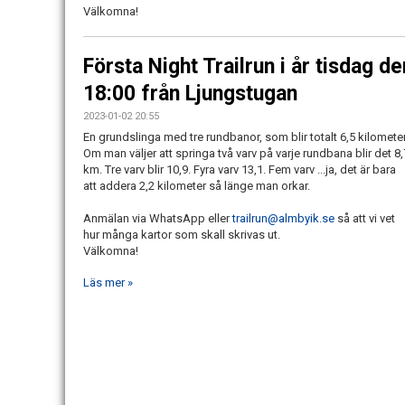
Välkomna!
Första Night Trailrun i år tisdag de
18:00 från Ljungstugan
2023-01-02 20:55
En grundslinga med tre rundbanor, som blir totalt 6,5 kilometer
Om man väljer att springa två varv på varje rundbana blir det 8,
km. Tre varv blir 10,9. Fyra varv 13,1. Fem varv ...ja, det är bara
att addera 2,2 kilometer så länge man orkar.
Anmälan via WhatsApp eller
trailrun@almbyik.se
så att vi vet
hur många kartor som skall skrivas ut.
Välkomna!
Läs mer »