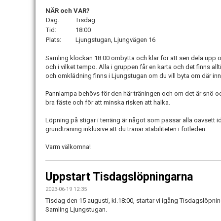
NÄR och VAR?
Dag:
Tisdag
Tid:
18:00
Plats:
Ljungstugan, Ljungvägen 16
Samling klockan 18:00 ombytta och klar för att sen dela upp os
och i vilket tempo. Alla i gruppen får en karta och det finns a
och omklädning finns i Ljungstugan om du vill byta om där inn
Pannlampa behövs för den här träningen och om det är snö oc
bra fäste och för att minska risken att halka.
Löpning på stigar i terräng är något som passar alla oavsett 
grundträning inklusive att du tränar stabiliteten i fotleden.
Varm välkomna!
Uppstart Tisdagslöpningarna
2023-06-19 12:35
Tisdag den 15 augusti, kl.18:00, startar vi igång Tisdagslöpn
Samling Ljungstugan.