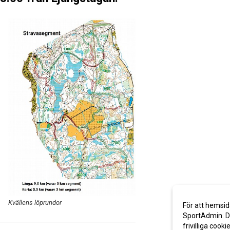
Kvällens löprundor
För att hemsid
SportAdmin. De
frivilliga cooki