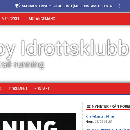
SM-ORIENTERING 21-23 AUGUSTI (MEDELDISTANS OCH STAFETT)
MTB CYKEL
ARRANGEMANG
y Idrottsklubb
ail-running
RI
DOKUMENT
KONTAKT
NYHETER FRÅN FÖR
Knatteknatet 24 maj
Hem
,
25/05 05-25