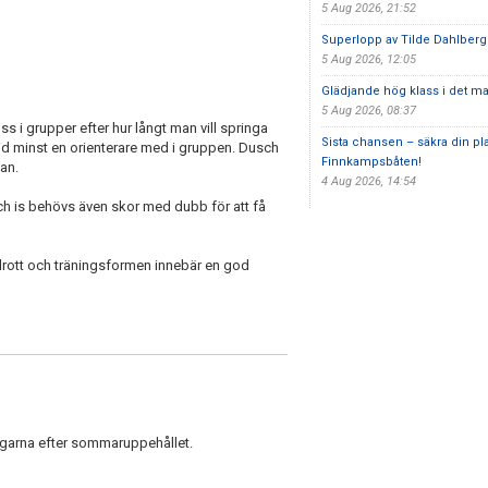
5 Aug 2026, 21:52
Superlopp av Tilde Dahlberg
5 Aug 2026, 12:05
Glädjande hög klass i det m
5 Aug 2026, 08:37
s i grupper efter hur långt man vill springa
Sista chansen – säkra din pl
lltid minst en orienterare med i gruppen. Dusch
Finnkampsbåten!
an.
4 Aug 2026, 14:54
h is behövs även skor med dubb för att få
idrott och träningsformen innebär en god
ingarna efter sommaruppehållet.