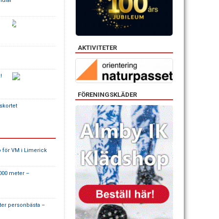
mulär
AKTIVITETER
!
FÖRENINGSKLÄDER
dskortet
 för VM i Limerick
000 meter –
fter personbästa –