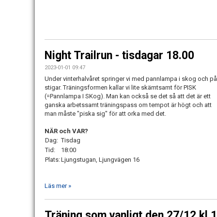
Night Trailrun - tisdagar 18.00
2023-01-01 09:47
Under vinterhalvåret springer vi med pannlampa i skog och på
stigar. Träningsformen kallar vi lite skämtsamt för PISK
(=Pannlampa I SKog). Man kan också se det så att det är ett
ganska arbetssamt träningspass om tempot är högt och att
man måste "piska sig" för att orka med det.
NÄR och VAR?
Dag:
Tisdag
Tid:
18:00
Plats:
Ljungstugan, Ljungvägen 16
Läs mer »
Träning som vanligt den 27/12 kl 1