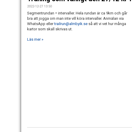
2022-12-27 13:50
Segmentrundan = intervaller. Hela rundan är ca 9km och går
bra att jogga om man inte vill köra intervaller. Anmälan via
WhatsApp eller
trailrun@almbyik.se
så att vi vet hur många
kartor som skall skrivas ut.
Läs mer »