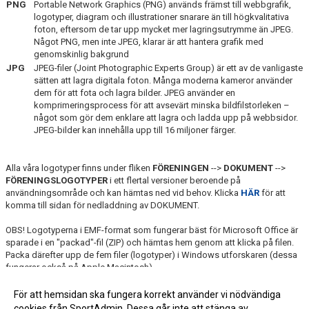
PNG
Portable Network Graphics (PNG) används främst till webbgrafik,
logotyper, diagram och illustrationer snarare än till högkvalitativa
BILDGALLERI
foton, eftersom de tar upp mycket mer lagringsutrymme än JPEG.
Något PNG, men inte JPEG, klarar är att hantera grafik med
genomskinlig bakgrund
JPG
JPEG-filer (Joint Photographic Experts Group) är ett av de vanligaste
sätten att lagra digitala foton. Många moderna kameror använder
dem för att fota och lagra bilder. JPEG använder en
komprimeringsprocess för att avsevärt minska bildfilstorleken –
något som gör dem enklare att lagra och ladda upp på webbsidor.
JPEG-bilder kan innehålla upp till 16 miljoner färger.
Alla våra logotyper finns under fliken
FÖRENINGEN
-->
DOKUMENT
-->
FÖRENINGSLOGOTYPER
i ett flertal versioner beroende på
användningsområde och kan hämtas ned vid behov. Klicka
HÄR
för att
komma till sidan för nedladdning av DOKUMENT.
OBS! Logotyperna i EMF-format som fungerar bäst för Microsoft Office är
sparade i en "packad"-fil (ZIP) och hämtas hem genom att klicka på filen.
Packa därefter upp de fem filer (logotyper) i Windows utforskaren (dessa
fungerar också på Apple Macintosh).
För att hemsidan ska fungera korrekt använder vi nödvändiga
cookies från SportAdmin. Dessa går inte att stänga av.