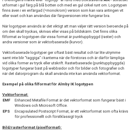
FÖRENINGEN
utformat i gul färg på blå botten och med en gul cirkel runt om. Logotypen
finns även i en enfärgad (=monokrom) version som kan vara antingen vit
eller svart och kan användas där färgversionen inte fungerar bra.
OM FÖRENINGEN
När logotypen används är det viktigt att man väljer rätt version beroende på
STYRELSEN
om den skall tryckas, skrivas eller visas på bildskärm. Det finns olika
filformat av logotypen där vissa format är punktuppbyggd (raster) och
andra versioner som är vektorbaserade (kurvor).
STADGAR
Vektorbaserade logotyper ger oftast bäst resultat och tar lite utrymme
VÄRDEGRUND
samt inte blir "taggiga" i kanterna när de förstoras och är därför lämpliga
vid olika former av tryck eller utskrift. Rasterbaserade (punktuppbyggda)
HISTORIK
logotyper fungerar bäst på webbsidor och för bilder och fotografier och
när det datorprogram du skall använda inte kan använda vektorformat.
LOGOTYPER
Exempel på olika filformat för Almby IK logotypen
DOKUMENT
Vektorformat:
EMF
Enhanced Metafile Format är det vektorformat som fungerar bäst i
MEDLEMSSERVICE
Windows och Microsoft Office.
EPS
Encapsulated Postscript Format, är ett vektorformat som ofta krävs
för professionellt och förstklassigt tryck
KONTAKT
Bild/rasterformat (pixelformat):
KLUBBSTUGAN