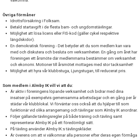
välkomna.
BILDGALLERI
Övriga förmåner
Idrottsförsäkring i Folksam.
Betald startavgift i de flesta barn- och ungdomstävlingar.
Möjlighet att lösa licens eller FIS-kod (gäller cykel respektive
längdskidor).
En demokratisk förening - Det betyder att du som medlem kan vara
med och diskutera och besluta om verksamheten. En gång om året har
föreningen ett årsmöte där medlemmarna bestämmer om verksamhet
och ekonomi. Motioner till årsmötet mottages med stor tacksamhet!
Möjlighet att hyra vår klubbstuga, Ljungstugan, till reducerat pris.
Som medlem i Almby IK vill vi att du:
Är aktiv i föreningens löpande verksamhet och bidrar med dina
insatser på exempelvis gemensamma arbetsdagar och en gång per år
städar vår klubblokal. Vi förväntar oss också att du hjälper till som
funktionär vid olika arrangemang och tävlingar som Almby IK anordnar.
Följer gällande tävlingsregler på både träning och tävling samt
representerar Almby IK på ett föredömligt sätt.
På tävling använder Almby IK:s tävlingskläder.
Är överens om att vi välkomnar alla personer efter deras egen förmåga