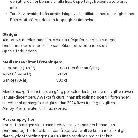
och att vi därför behandlar alla lika. Osportsligt beteende tolereras
inte!
Tar aktivt avstånd från användning av alla otillåtna medel i enlighet med
Riksidrottsförbundets antidopingbestämmelse.
Stadgar
Almby IK:s medlemmar är skyldiga att följa föreningens stadgar,
bestämmelser och beslut liksom Riksidrottsförbundets och
Specialförbundens.
Medlemsavgifter i föreningen
:
Ungdomar (-18 år)
300 kr (det år man fyller)
Vuxna (19-69 år)
500 kr
Senior (70- år)
300 kr
Medlemsavgiften betalas en gång per kalenderår (medlemsavgiften avser
januari-december). Avvakta faktura innan inbetalning sker till föreningen.
I medlemskapsavgiften ingår sedan 2024 även träningsavgiften.
Almby IK är ansluten till Fritidskortet.
Personuppgifter
För att föreningen ska kunna bedriva sin verksamhet behandlas
personuppgifter för olika ändamål kopplade till verksamheten. Enligt
dataskyddsförordningen (GDPR) finns särskilda regler för hur