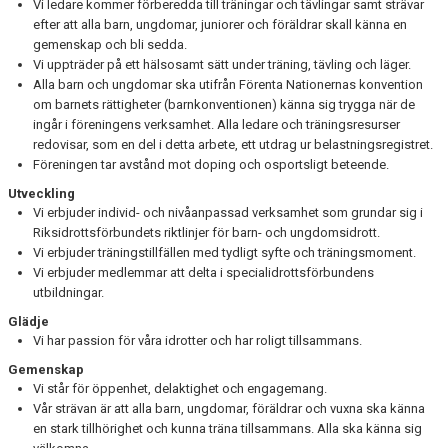
Vi ledare kommer förberedda till träningar och tävlingar samt strävar
FÖRENINGEN
efter att alla barn, ungdomar, juniorer och föräldrar skall känna en
gemenskap och bli sedda.
DOKUMENT
Vi uppträder på ett hälsosamt sätt under träning, tävling och läger.
Alla barn och ungdomar ska utifrån Förenta Nationernas konvention
MEDLEMSSERVICE
om barnets rättigheter (barnkonventionen) känna sig trygga när de
ingår i föreningens verksamhet. Alla ledare och träningsresurser
redovisar, som en del i detta arbete, ett utdrag ur belastningsregistret.
MEDLEMSBREV
Föreningen tar avstånd mot doping och osportsligt beteende.
MEDLEMSKAP
Utveckling
Vi erbjuder individ- och nivåanpassad verksamhet som grundar sig i
UPPDATERA KONTAKTUPPGIFTER
Riksidrottsförbundets riktlinjer för barn- och ungdomsidrott.
Vi erbjuder träningstillfällen med tydligt syfte och träningsmoment.
Vi erbjuder medlemmar att delta i specialidrottsförbundens
KLUBBKLÄDER
utbildningar.
FÖRSÄKRINGAR
Glädje
Vi har passion för våra idrotter och har roligt tillsammans.
MINNESFONDER
Gemenskap
Vi står för öppenhet, delaktighet och engagemang.
KONTAKT
Vår strävan är att alla barn, ungdomar, föräldrar och vuxna ska känna
en stark tillhörighet och kunna träna tillsammans. Alla ska känna sig
KLUBBSTUGAN