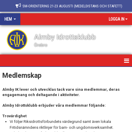
SM-ORIENTERING 21-23 AUGUSTI (MEDELDISTANS OCH STAFETT)
HEM
LOGGA IN
Almby Idrottsklubb
Örebro
HEM/FÖRENINGEN
Medlemskap
NYHETER
Almby IK lever och utvecklas tack vare sina medlemmar, deras
engagemang och deltagande i aktiviteter.
KALENDER
Almby Idrottsklubb erbjuder våra medlemmar följande:
BLI MEDLEM
Trovärdighet
Vi följer Riksidrottsförbundets värdegrund samt även lokala
BLI LEDARE
Fritidsnämndens riktlinjer för barn- och ungdomsverksamhet.