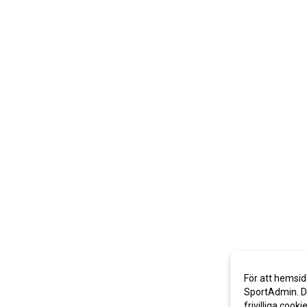
För att hemsid
SportAdmin. De
frivilliga cooki