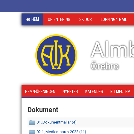
HEM
ORIENTERING
SKIDOR
LÖPNING/TRAIL
Almb
Örebro
HEM/FÖRENINGEN
NYHETER
KALENDER
BLI MEDLEM
Dokument
01_Dokumentmallar (4)
02.1_Medlemsbrev 2022 (11)