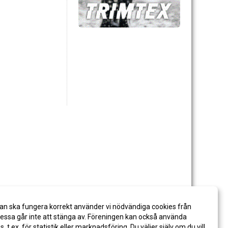
an ska fungera korrekt använder vi nödvändiga cookies från
ssa går inte att stänga av. Föreningen kan också använda
es, t.ex. för statistik eller marknadsföring. Du väljer själv om du vill