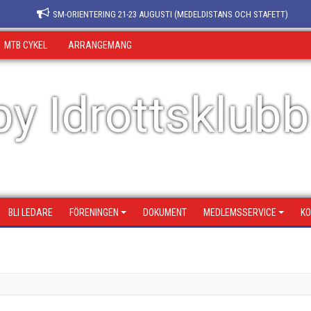
SM-ORIENTERING 21-23 AUGUSTI (MEDELDISTANS OCH STAFETT)
MTB CYKEL
ARRANGEMANG
y Idrottsklubb
BLI LEDARE
FÖRENINGEN
DOKUMENT
MEDLEMSSERVICE
KO