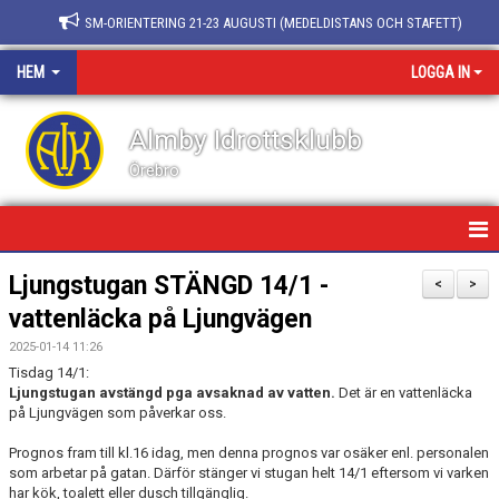
SM-ORIENTERING 21-23 AUGUSTI (MEDELDISTANS OCH STAFETT)
HEM
LOGGA IN
Almby Idrottsklubb
Örebro
HEM/FÖRENINGEN
Ljungstugan STÄNGD 14/1 -
<
>
vattenläcka på Ljungvägen
NYHETER
2025-01-14 11:26
KALENDER
Tisdag 14/1:
Ljungstugan avstängd pga avsaknad av vatten.
Det är en vattenläcka
på Ljungvägen som påverkar oss.
BLI MEDLEM
Prognos fram till kl.16 idag, men denna prognos var osäker enl. personalen
BLI LEDARE
som arbetar på gatan. Därför stänger vi stugan helt 14/1 eftersom vi varken
har kök, toalett eller dusch tillgänglig.