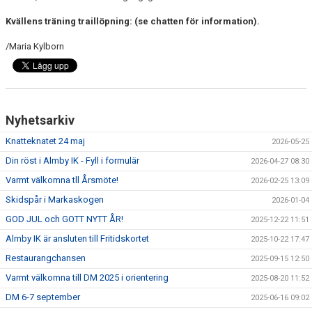
FÖRENINGEN
Kvällens träning traillöpning: (se chatten för information).
DOKUMENT
/Maria Kylborn
MEDLEMSSERVICE
KONTAKT
Nyhetsarkiv
KLUBBSTUGAN
Knatteknatet 24 maj
2026-05-25
Din röst i Almby IK - Fyll i formulär
BILDGALLERI
2026-04-27 08:30
Varmt välkomna tll Årsmöte!
2026-02-25 13:09
Skidspår i Markaskogen
2026-01-04
GOD JUL och GOTT NYTT ÅR!
2025-12-22 11:51
Almby IK är ansluten till Fritidskortet
2025-10-22 17:47
Restaurangchansen
2025-09-15 12:50
Varmt välkomna till DM 2025 i orientering
2025-08-20 11:52
DM 6-7 september
2025-06-16 09:02