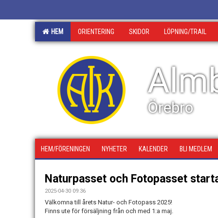
HEM
ORIENTERING
SKIDOR
LÖPNING/TRAIL
Almb
Örebro
HEM/FÖRENINGEN
NYHETER
KALENDER
BLI MEDLEM
Naturpasset och Fotopasset starta
2025-04-30 09:36
Välkomna till årets Natur- och Fotopass 2025!
Finns ute för försäljning från och med 1:a maj.