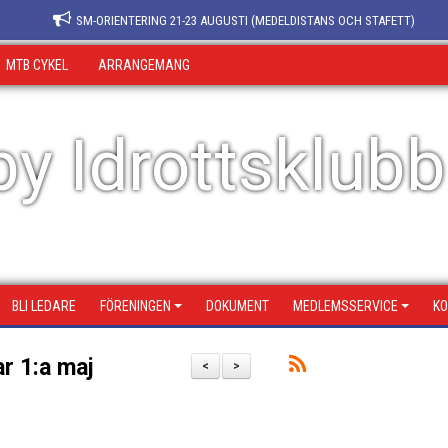
SM-ORIENTERING 21-23 AUGUSTI (MEDELDISTANS OCH STAFETT)
MTB CYKEL
ARRANGEMANG
y Idrottsklubb
BLI LEDARE
FÖRENINGEN
DOKUMENT
MEDLEMSSERVICE
KO
r 1:a maj
<
>