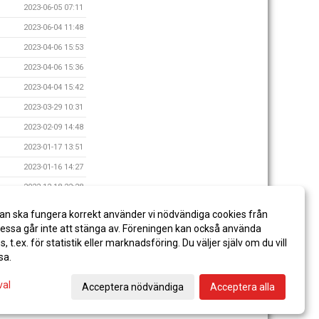
2023-06-05 07:11
2023-06-04 11:48
2023-04-06 15:53
2023-04-06 15:36
2023-04-04 15:42
2023-03-29 10:31
2023-02-09 14:48
2023-01-17 13:51
2023-01-16 14:27
2022-12-18 22:28
2022-08-25 10:47
an ska fungera korrekt använder vi nödvändiga cookies från
2022-07-11 10:48
ssa går inte att stänga av. Föreningen kan också använda
es, t.ex. för statistik eller marknadsföring. Du väljer själv om du vill
sa.
val
Acceptera nödvändiga
Acceptera alla