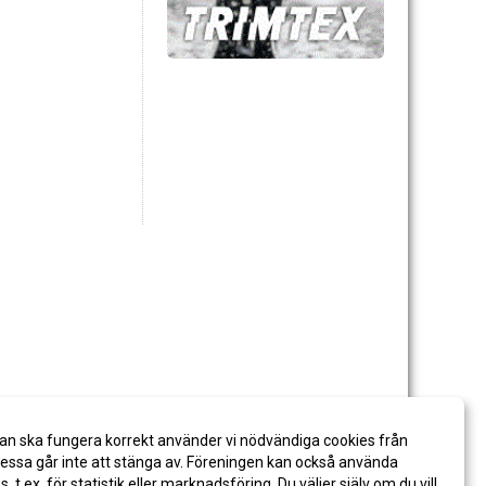
an ska fungera korrekt använder vi nödvändiga cookies från
ssa går inte att stänga av. Föreningen kan också använda
es, t.ex. för statistik eller marknadsföring. Du väljer själv om du vill