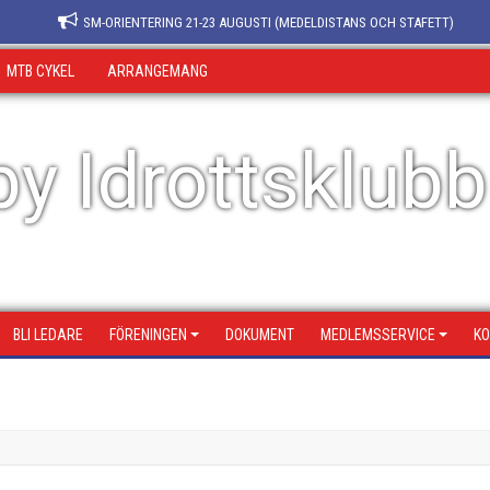
SM-ORIENTERING 21-23 AUGUSTI (MEDELDISTANS OCH STAFETT)
MTB CYKEL
ARRANGEMANG
y Idrottsklubb
BLI LEDARE
FÖRENINGEN
DOKUMENT
MEDLEMSSERVICE
KO