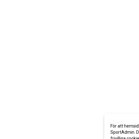
För att hemsid
SportAdmin. De
frivilliga cooki