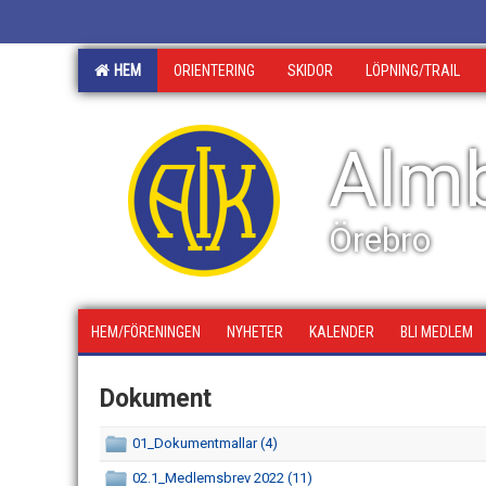
HEM
ORIENTERING
SKIDOR
LÖPNING/TRAIL
Almb
Örebro
HEM/FÖRENINGEN
NYHETER
KALENDER
BLI MEDLEM
Dokument
01_Dokumentmallar (4)
02.1_Medlemsbrev 2022 (11)