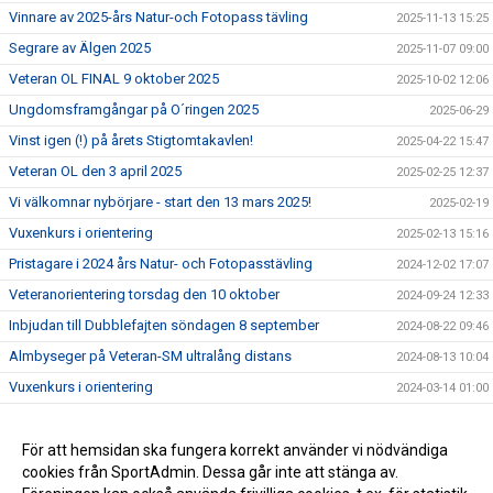
Vinnare av 2025-års Natur-och Fotopass tävling
2025-11-13 15:25
Segrare av Älgen 2025
2025-11-07 09:00
Veteran OL FINAL 9 oktober 2025
2025-10-02 12:06
Ungdomsframgångar på O´ringen 2025
2025-06-29
Vinst igen (!) på årets Stigtomtakavlen!
2025-04-22 15:47
Veteran OL den 3 april 2025
2025-02-25 12:37
Vi välkomnar nybörjare - start den 13 mars 2025!
2025-02-19
Vuxenkurs i orientering
2025-02-13 15:16
Pristagare i 2024 års Natur- och Fotopasstävling
2024-12-02 17:07
Veteranorientering torsdag den 10 oktober
2024-09-24 12:33
Inbjudan till Dubblefajten söndagen 8 september
2024-08-22 09:46
Almbyseger på Veteran-SM ultralång distans
2024-08-13 10:04
Vuxenkurs i orientering
2024-03-14 01:00
USM guld till Almbyit - Sixten Widmark
2023-09-14 13:38
NATURPASSET & FOTOPASSET
För att hemsidan ska fungera korrekt använder vi nödvändiga
2023-05-16 20:14
cookies från SportAdmin. Dessa går inte att stänga av.
Tredje deltävlingen av Ullmax vinterserie 2023
2023-01-08 15:44