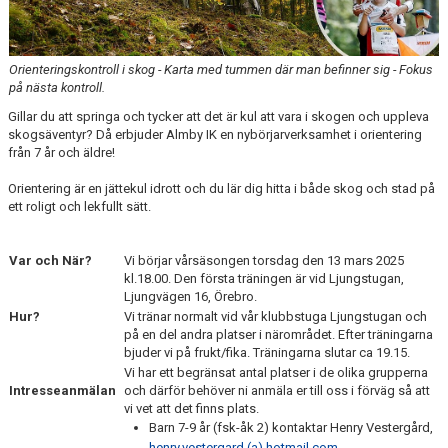
JUNIOR OCH SENIOR
MOTION OCH VETERAN
Orienteringskontroll i skog - Karta med tummen där man befinner sig - Fokus
på nästa kontroll.
BILDGALLERI
Gillar du att springa och tycker att det är kul att vara i skogen och uppleva
skogsäventyr? Då erbjuder Almby IK en nybörjarverksamhet i orientering
DOKUMENT
från 7 år och äldre!
Orientering är en jättekul idrott och du lär dig hitta i både skog och stad på
KONTAKT
ett roligt och lekfullt sätt.
EVENTOR
Var och När?
Vi börjar vårsäsongen torsdag den 13 mars 2025
SKOLORIENTERING
kl.18.00. Den första träningen är vid Ljungstugan,
Ljungvägen 16, Örebro.
Hur?
Vi tränar normalt vid vår klubbstuga Ljungstugan och
KARTOR
på en del andra platser i närområdet. Efter träningarna
bjuder vi på frukt/fika. Träningarna slutar ca 19.15.
Vi har ett begränsat antal platser i de olika grupperna
Intresseanmälan
och därför behöver ni anmäla er till oss i förväg så att
vi vet att det finns plats.
Barn 7-9 år (fsk-åk 2) kontaktar Henry Vestergård,
henry.vestergard (a) hotmail.com