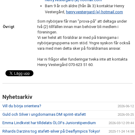
Barn 9 år och äldre (från åk 3) kontaktar Henry
Vestergård,
henry.vestergard (a) hotmail.com
Som nybörjare får man ”prova-på” att deltaga under
Övrigt
två (2) tillfällen innan man behöver bli medlem i
föreningen.
Vi ser helst att föräldrar är med på träningarna i
nybörjargrupperna som stöd. Yngre syskon får också
vara med men detta sker på föräldrarnas ansvar.
Har ni frågor eller funderingar tveka inte att kontakta
Henry Vestergård 070-623 51 60.
Nyhetsarkiv
Vill du börja orientera?
2026-06-12
Guld och Silver i ungdomarnas DM sprint-stafett
2026-05-25
Emma Lindkvist har tilldelats ÖLOFs Juniorstipendium
2026-03-12 09:44
Rihards Darzins tog stafett-silver på Deaflympics Tokyo!
2025-11-24 14:58