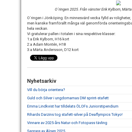
O´ringen 2025. Från vänster Erik Kylborn, Mä
O´ringen i Jönköping. En minnesvärd vecka fylld av roligheter
men kanske framförallt många väl genomförda orienteringsban
hela veckan.
Vi gratulerar pallen i totalen i sina respektive klasser:
1:a Erik Kylborn, H16 kort
2:a Adam Montén, H18
3:a Märta Andersson, D12 kort
Nyhetsarkiv
Vill du börja orientera?
Guld och Silver i ungdomarnas DM sprint-stafett
Emma Lindkvist har tilldelats ÖLOFs Juniorstipendium
Rihards Darzins tog stafett-silver på Deaflympics Tokyo!
Vinnare av 2025-års Natur-och Fotopass tävling
Segrare av Älgen 2025