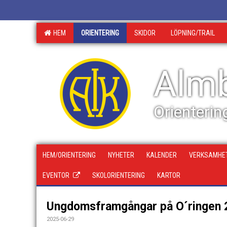
HEM
ORIENTERING
SKIDOR
LÖPNING/TRAIL
Almb
Orienterin
HEM/ORIENTERING
NYHETER
KALENDER
VERKSAMHET
EVENTOR
SKOLORIENTERING
KARTOR
Ungdomsframgångar på O´ringen 
2025-06-29