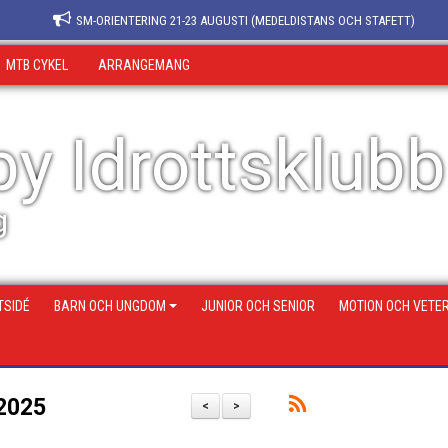
SM-ORIENTERING 21-23 AUGUSTI (MEDELDISTANS OCH STAFETT)
MTB CYKEL
ARRANGEMANG
y Idrottsklubb
g
SIDÉ
BARN OCH UNGDOM
JUNIOR OCH SENIOR
MOTION OCH VETE
2025
<
>