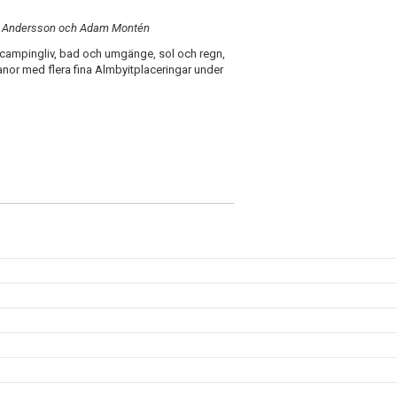
rta Andersson och Adam Montén
, campingliv, bad och umgänge, sol och regn,
or med flera fina Almbyitplaceringar under