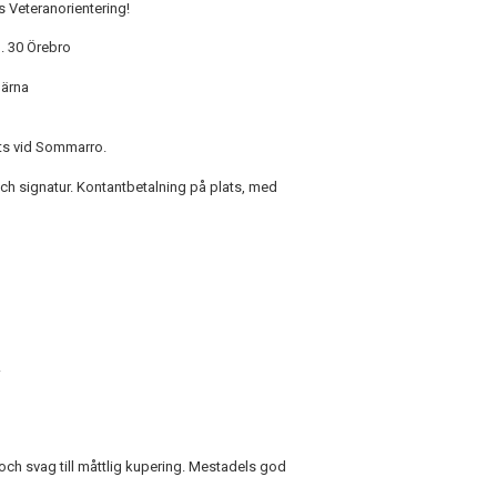
 Veteranorientering!
. 30 Örebro
gärna
ats vid Sommarro.
h signatur. Kontantbetalning på plats, med
.
ch svag till måttlig kupering. Mestadels god