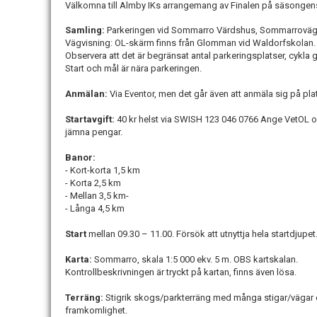
Välkomna till Almby IKs arrangemang av Finalen på säsongens
Samling:
Parkeringen vid Sommarro Värdshus, Sommarroväg
Vägvisning: OL-skärm finns från Glomman vid Waldorfskolan.
Observera att det är begränsat antal parkeringsplatser, cykla 
Start och mål är nära parkeringen.
Anmälan:
Via Eventor, men det går även att anmäla sig på pl
Startavgift:
40 kr helst via SWISH 123 046 0766 Ange VetOL oc
jämna pengar.
Banor:
- Kort-korta 1,5 km
- Korta 2,5 km
- Mellan 3,5 km-
- Långa 4,5 km
Start
mellan 09.30 – 11.00. Försök att utnyttja hela startdjupet
Karta:
Sommarro, skala 1:5 000 ekv. 5 m. OBS kartskalan.
Kontrollbeskrivningen är tryckt på kartan, finns även lösa.
Terräng:
Stigrik skogs/parkterräng med många stigar/vägar o
framkomlighet.