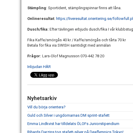
Stämpling:
Sportident, stämplingspinnar finns att låna.
Onlineresultat:
https://liveresultat.orientering.se/followfu
Dusch/fika:
Efter tävlingen erbjuds dusch/fika I vår klubbst
Fika Kaffe/smörgås 40 kr / Kaffe/smörgås och tårta 70 kr
Betala för fika via SWISH samtidigt med anmälan
Frågor:
Lars-Olof Magnusson 070-442 78 20
Inbjudan HÄR
Nyhetsarkiv
Vill du börja orientera?
Guld och Silver i ungdomarnas DM sprint-stafett
Emma Lindkvist har tilldelats ÖLOFs Juniorstipendium
Rihards Darzins tog stafett-silver på Deaflympics Tokyo!