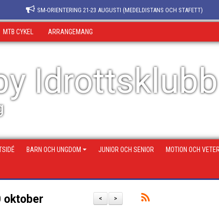
SM-ORIENTERING 21-23 AUGUSTI (MEDELDISTANS OCH STAFETT)
MTB CYKEL
ARRANGEMANG
y Idrottsklubb
g
SIDÉ
BARN OCH UNGDOM
JUNIOR OCH SENIOR
MOTION OCH VETE
0 oktober
<
>