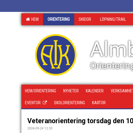
HEM
ORIENTERING
SKIDOR
LÖPNING/TRAIL
Almb
Orienterin
HEM/ORIENTERING
NYHETER
KALENDER
VERKSAMHET
EVENTOR
SKOLORIENTERING
KARTOR
Veteranorientering torsdag den 1
2024-09-24 12:33