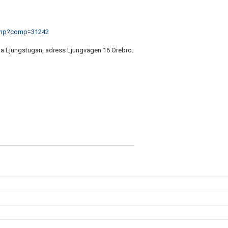
ll.php?comp=31242
uga Ljungstugan, adress Ljungvägen 16 Örebro.