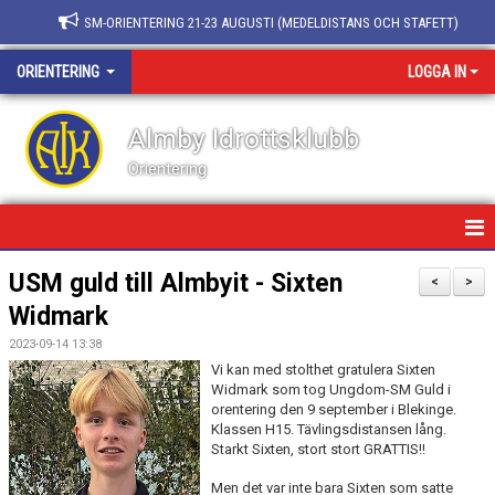
SM-ORIENTERING 21-23 AUGUSTI (MEDELDISTANS OCH STAFETT)
ORIENTERING
LOGGA IN
Almby Idrottsklubb
Orientering
HEM/ORIENTERING
USM guld till Almbyit - Sixten
<
>
Widmark
NYHETER
2023-09-14 13:38
KALENDER
Vi kan med stolthet gratulera Sixten
Widmark som tog Ungdom-SM Guld i
orentering den 9 september i Blekinge.
VERKSAMHETSIDÉ
Klassen H15. Tävlingsdistansen lång.
Starkt Sixten, stort stort GRATTIS!!
BARN OCH UNGDOM
Men det var inte bara Sixten som satte