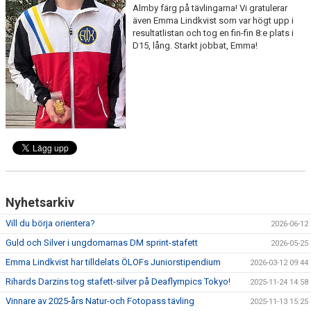
Almby färg på tävlingarna! Vi gratulerar
JUNIOR OCH SENIOR
även Emma Lindkvist som var högt upp i
resultatlistan och tog en fin-fin 8:e plats i
MOTION OCH VETERAN
D15, lång. Starkt jobbat, Emma!
BILDGALLERI
DOKUMENT
KONTAKT
EVENTOR
SKOLORIENTERING
Nyhetsarkiv
KARTOR
Vill du börja orientera?
2026-06-12
Guld och Silver i ungdomarnas DM sprint-stafett
2026-05-25
Emma Lindkvist har tilldelats ÖLOFs Juniorstipendium
2026-03-12 09:44
Rihards Darzins tog stafett-silver på Deaflympics Tokyo!
2025-11-24 14:58
Vinnare av 2025-års Natur-och Fotopass tävling
2025-11-13 15:25