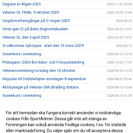
Segrare av Älgen 2025
2025-11-07 09:00
Veteran OL FINAL 9 oktober 2025
2025-10-02 12:06
Ungdomsframgångar på O´ringen 2025
2025-06-29
Vinst igen (!) på årets Stigtomtakavlen!
2025-04-22 15:47
Veteran OL den 3 april 2025
2025-02-25 12:37
Vi välkomnar nybörjare - start den 13 mars 2025!
2025-02-19
Vuxenkurs i orientering
2025-02-13 15:16
Pristagare i 2024 års Natur- och Fotopasstävling
2024-12-02 17:07
Veteranorientering torsdag den 10 oktober
2024-09-24 12:33
Inbjudan till Dubblefajten söndagen 8 september
2024-08-22 09:46
Almbyseger på Veteran-SM ultralång distans
2024-08-13 10:04
Vuxenkurs i orientering
2024-03-14 01:00
USM guld till Almbyit - Sixten Widmark
2023-09-14 13:38
NATURPASSET & FOTOPASSET
För att hemsidan ska fungera korrekt använder vi nödvändiga
2023-05-16 20:14
cookies från SportAdmin. Dessa går inte att stänga av.
Tredje deltävlingen av Ullmax vinterserie 2023
2023-01-08 15:44
Föreningen kan också använda frivilliga cookies, t.ex. för statistik
eller marknadsföring. Du väljer själv om du vill acceptera dessa.