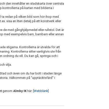
h den innehåller en stadskarta över centrala
p kontrollerna på kartan med bilderna i
kall ta redan på vilken bild som hör ihop med
.ex. visa en liten detalj på ett konstverk eller
ve de med gånghjälpmedel eller rullstol. Det är
rupp med exempelvis barn, barnbarn eller annan
ade stigarna. Kontrollerna är utvalda för att
aning. Kontrollerna sitter vanligtvis ute från
en ordning du vill. Du kan gå, springa och i
och vilja.
o Stad och även om du har bott i staden länge
istoria. Välkommen på "upptäcktsfärd" i
et
genom
Almby IK
här:
[Webblänk]