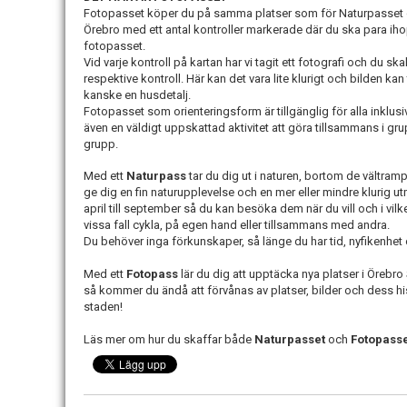
Fotopasset köper du på samma platser som för Naturpasset oc
Örebro med ett antal kontroller markerade där du ska para iho
fotopasset.
Vid varje kontroll på kartan har vi tagit ett fotografi och du s
respektive kontroll. Här kan det vara lite klurigt och bilden kan t
kanske en husdetalj.
Fotopasset som orienteringsform är tillgänglig för alla inklusi
även en väldigt uppskattad aktivitet att göra tillsammans i g
grupp.
Med ett
Naturpass
tar du dig ut i naturen, bortom de vältramp
ge dig en fin naturupplevelse och en mer eller mindre klurig utm
april till september så du kan besöka dem när du vill och i vilk
vissa fall cykla, på egen hand eller tillsammans med andra.
Du behöver inga förkunskaper, så länge du har tid, nyfikenhet 
Med ett
Fotopass
lär du dig att upptäcka nya platser i Örebr
så kommer du ändå att förvånas av platser, bilder och dess h
staden!
Läs mer om hur du skaffar både
Naturpasset
och
Fotopass