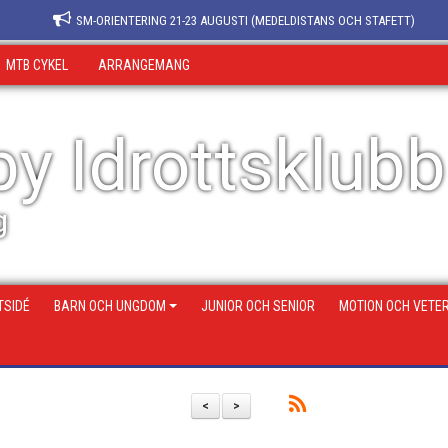
SM-ORIENTERING 21-23 AUGUSTI (MEDELDISTANS OCH STAFETT)
MTB CYKEL
ARRANGEMANG
y Idrottsklubb
g
SIDÉ
BARN OCH UNGDOM
JUNIOR OCH SENIOR
MOTION OCH VETE
<
>