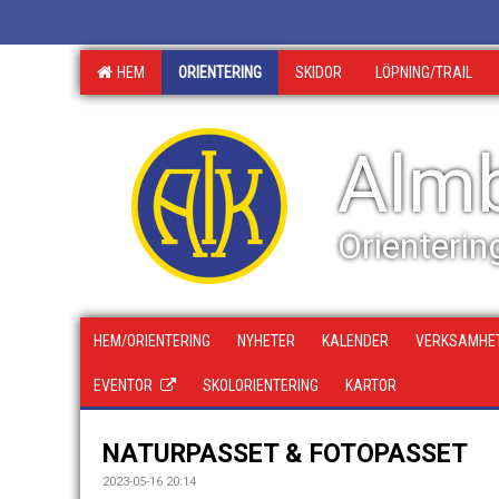
HEM
ORIENTERING
SKIDOR
LÖPNING/TRAIL
Almb
Orienterin
HEM/ORIENTERING
NYHETER
KALENDER
VERKSAMHET
EVENTOR
SKOLORIENTERING
KARTOR
NATURPASSET & FOTOPASSET
2023-05-16 20:14