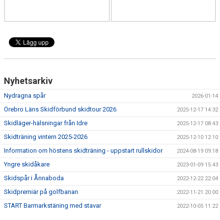
DOKUMENT
KONTAKT
TÄVLINGSKALENDER
Nyhetsarkiv
Nydragna spår
2026-01-14
Örebro Läns Skidförbund skidtour 2026
2025-12-17 14:32
Skidläger-hälsningar från Idre
2025-12-17 08:43
Skidträning vintern 2025-2026
2025-12-10 12:10
Information om höstens skidträning - uppstart rullskidor
2024-08-19 09:18
Yngre skidåkare
2023-01-09 15:43
Skidspår i Ånnaboda
2022-12-22 22:04
Skidpremiär på golfbanan
2022-11-21 20:00
START Barmarkstäning med stavar
2022-10-05 11:22