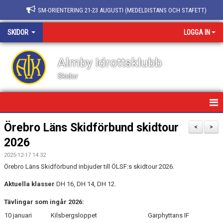
SM-ORIENTERING 21-23 AUGUSTI (MEDELDISTANS OCH STAFETT)
SKIDOR
LOGGA IN
Almby Idrottsklubb
Skidor
HEM/SKIDOR
Örebro Läns Skidförbund skidtour
<
>
2026
NYHETER
2025-12-17 14:32
KALENDER
Örebro Läns Skidförbund inbjuder till ÖLSF:s skidtour 2026.
Aktuella klasser
DH 16, DH 14, DH 12.
BARN OCH UNGDOM
Tävlingar som ingår 2026:
BILDGALLERI
10 januari
Kilsbergsloppet
Garphyttans IF