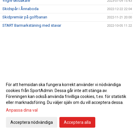
Yngre skidåkare
2023-01-09 15:43
Skidspår i Ånnaboda
2022-12-22 22:04
Skidpremiär på golfbanan
2022-11-21 20:00
START Barmarkstäning med stavar
2022-10-05 11:22
För att hemsidan ska fungera korrekt använder vi nödvändiga
cookies från SportAdmin. Dessa går inte att stänga av.
Föreningen kan också använda frivilliga cookies, t.ex. för statistik
eller marknadsföring. Du väljer själv om du vill acceptera dessa.
Anpassa dina val
Cookie-inställningar
Gå till Webbversion
Acceptera nödvändiga
Acceptera alla