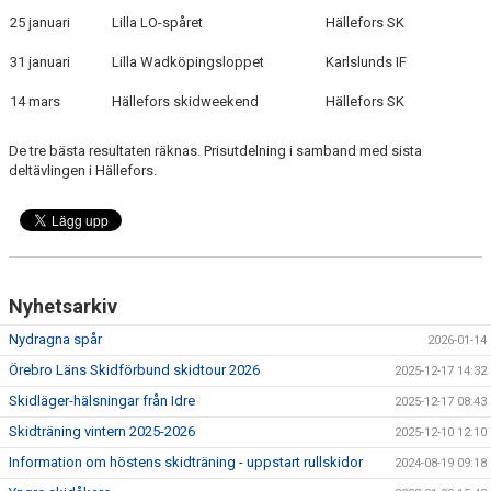
DOKUMENT
25 januari
Lilla LO-spåret
Hällefors SK
KONTAKT
31 januari
Lilla Wadköpingsloppet
Karlslunds IF
14 mars
Hällefors skidweekend
Hällefors SK
TÄVLINGSKALENDER
De tre bästa resultaten räknas. Prisutdelning i samband med sista
deltävlingen i Hällefors.
Nyhetsarkiv
Nydragna spår
2026-01-14
Örebro Läns Skidförbund skidtour 2026
2025-12-17 14:32
Skidläger-hälsningar från Idre
2025-12-17 08:43
Skidträning vintern 2025-2026
2025-12-10 12:10
Information om höstens skidträning - uppstart rullskidor
2024-08-19 09:18