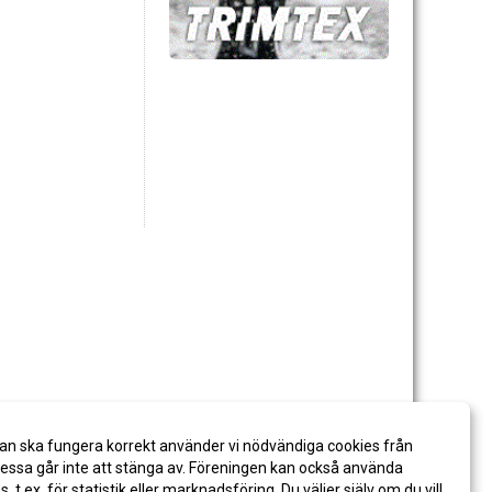
an ska fungera korrekt använder vi nödvändiga cookies från
ssa går inte att stänga av. Föreningen kan också använda
es, t.ex. för statistik eller marknadsföring. Du väljer själv om du vill