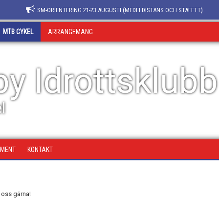
SM-ORIENTERING 21-23 AUGUSTI (MEDELDISTANS OCH STAFETT)
MTB CYKEL
ARRANGEMANG
y Idrottsklubb
l
UMENT
KONTAKT
 oss gärna!