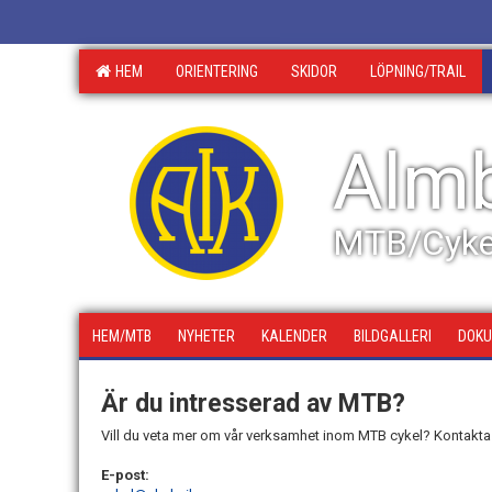
HEM
ORIENTERING
SKIDOR
LÖPNING/TRAIL
Almb
MTB/Cyke
HEM/MTB
NYHETER
KALENDER
BILDGALLERI
DOK
Är du intresserad av MTB?
Vill du veta mer om vår verksamhet inom MTB cykel? Kontakta
E-post: