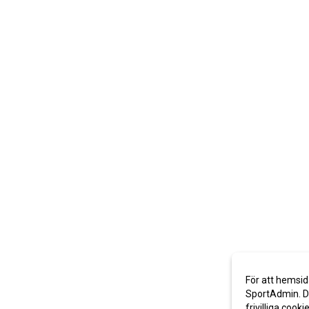
För att hemsid
SportAdmin. De
frivilliga cooki