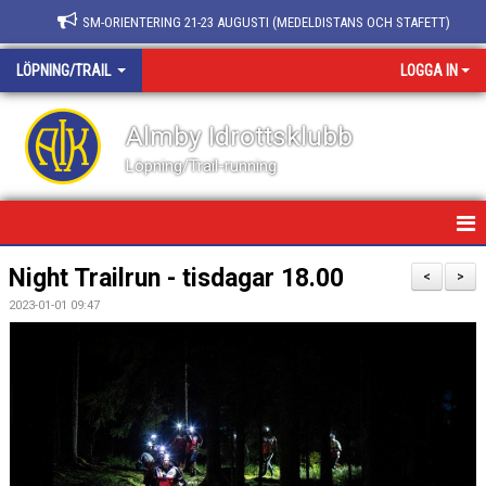
SM-ORIENTERING 21-23 AUGUSTI (MEDELDISTANS OCH STAFETT)
LÖPNING/TRAIL
LOGGA IN
Almby Idrottsklubb
Löpning/Trail-running
HEM/LÖPNING/TRAIL
Night Trailrun - tisdagar 18.00
<
>
2023-01-01 09:47
NYHETER
KALENDER
BILDGALLERI
DOKUMENT