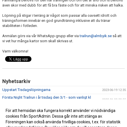
Pannlampa behövs för den här träningen och om det är snö och is behövs
även skor med dubb för att få bra fäste och för att minska risken att halka.
Löpning på stigar i terräng är något som passar alla oavsett idrott och
träningsformen innebär en god grundträning inklusive att du tränar
stabiliteten i fotleden.
Anmälan görs via vår WhatsApp-grupp eller via
trailrun@almbyik.se
så att
vi vet hur många kartor som skall skrivas ut.
Varm välkomna!
Nyhetsarkiv
Uppstart Tisdagslöpningarna
2023-06-19 12:35
Första Night Trailrun i år tisdag den 3/1 - som vanligt kl
2023-01-02 20:55
18:00 från Ljungstugan
Night Trailrun - tisdagar 18.00
För att hemsidan ska fungera korrekt använder vi nödvändiga
2023-01-01 09:47
cookies från SportAdmin. Dessa går inte att stänga av.
Träning som vanligt den 27/12 kl 18:00 från Ljungstugan.
2022-12-27 13:50
Föreningen kan också använda frivilliga cookies, t.ex. för statistik