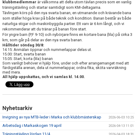
klubbmedlemmar
är välkomna att delta utom tävlan precis som en vanlig
KONTAKT
träningstävling och startar samtidigt som KM-deltagarna.
Tävlingen körs på den nya svarta banan, en utmanande och krävande bana
som ställer höga krav på både teknik och kondition. Banan består av både
naturliga stigar och maskinbyggda partier. Ett varv är 6 km långt, och vi
rekommenderar att du tränar på banan före start.
För yngre barn (P,F 9-10) och nybörjare finns en kortare bana (lila) på cirka 3
km, som går på delar av den nya svarta banan.
Hålltider söndag 30/8:
14.15: Anmälan öppnar och nummerlappar delas ut.
15.00: Start, svarta banan
15.05: Start, korta (lila) banan
Som vanligt behöver vi hjälp före, under och efter arrangemanget med att
färdigställa arenan, dela ut nummerlappar, ordna fika, sköta varvräkning
med mera.
All hjälp uppskattas, och vi samlas kl. 14.00.
Nyhetsarkiv
Invigning av nya MTB-leder i Marka och klubbmästerskap
2026-06-03 10:25
Arbetsdag i Markaskogen 19 april
2026-04-13 11:01
Träningstävling lördag 11/4
2026-04-03 18:31