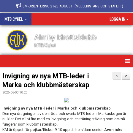
SM-ORIENTERING 21-23 AUGUSTI (MEDELDISTANS OCH STAFETT)
MTB CYKEL
LOGGA IN
Almby Idrottsklubb
MTB/Cykel
HEM/MTB
Invigning av nya MTB-leder i
<
>
Marka och klubbmästerskap
NYHETER
2026-06-03 10:25
KALENDER
Invigning av nya MTB-leder i Marka och klubbmästerskap
BILDGALLERI
Den nya dragningen av den röda och svarta MTB-leden i Markaskogen är
nu klar. Det vill vi fira med en invigning och en träningstävling som också
DOKUMENT
fungerar som klubbmästerskap.
KM är öppet för pojkar/flickor 9-10 upp till herr/dam senior.
Även icke