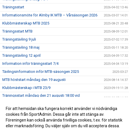
Träningsstart
2026-04-02 13:46
Informationsmöte för Almby IK MTB – Vårsäsongen 2026
2026-03-07 14:01
Klubbmästerskap MTB 2025
2025-08-21 20:48
Träningsstart MTB
2025-08-09 12:01
Träningstävling 9 juli
2025-07-02 17:39
Träningstävling 18 maj
2025-05-11 18:20
Träningstävling 12 april
2025-04-09 17:32
Information inför träningsstart 7/4
2025-04-04 13:19
Tävlingsinformation inför MTB-säsongen 2025
2025-03-27
MTB höststart måndag den 19 augusti
2024-08-14 14:37
Klubbmästerskap i MTB 23/9
2023-09-19 11:28
Träningsstart måndag den 21 augusti 18:00 vid
2023-08-07 16:00
Ljungstugan
MTB-träningstävling 4 juni
För att hemsidan ska fungera korrekt använder vi nödvändiga
2023-06-02 09:41
cookies från SportAdmin. Dessa går inte att stänga av.
Träningsstart 2023
2023-03-29 17:37
Föreningen kan också använda frivilliga cookies, t.ex. för statistik
eller marknadsföring. Du väljer själv om du vill acceptera dessa.