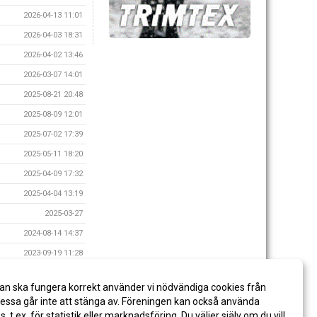
2026-04-13 11:01
2026-04-03 18:31
2026-04-02 13:46
2026-03-07 14:01
2025-08-21 20:48
2025-08-09 12:01
2025-07-02 17:39
2025-05-11 18:20
2025-04-09 17:32
2025-04-04 13:19
2025-03-27
2024-08-14 14:37
2023-09-19 11:28
2023-08-07 16:00
an ska fungera korrekt använder vi nödvändiga cookies från
2023-06-02 09:41
ssa går inte att stänga av. Föreningen kan också använda
2023-03-29 17:37
es, t.ex. för statistik eller marknadsföring. Du väljer själv om du vill