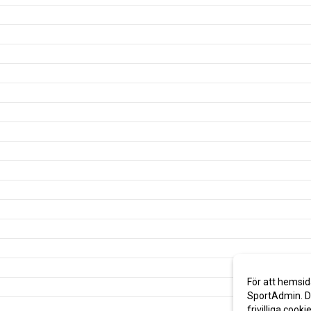
För att hemsid
SportAdmin. De
frivilliga cooki