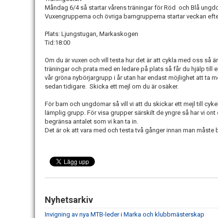
Måndag 6/4 så startar vårens träningar för Röd
och Blå ungd
Vuxengrupperna och övriga barngrupperna startar veckan eft
Plats: Ljungstugan, Markaskogen
Tid:18:00
Om du är vuxen och vill testa hur det är att cykla med oss så ä
träningar och prata med en ledare på plats så får du hjälp till en
vår gröna nybörjargrupp i år utan har endast möjlighet att ta
sedan tidigare.
Skicka ett mejl om du är osäker.
För barn och ungdomar så vill vi att du skickar ett mejl till cyk
lämplig grupp. För visa grupper särskilt de yngre så har vi ont o
begränsa antalet som vi kan ta in.
Det är ok att vara med och testa två gånger innan man måste 
Nyhetsarkiv
Invigning av nya MTB-leder i Marka och klubbmästerskap