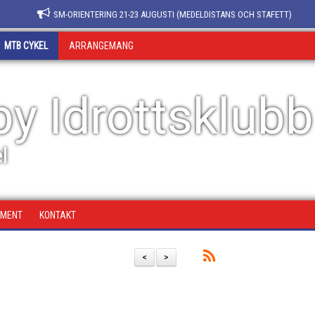
SM-ORIENTERING 21-23 AUGUSTI (MEDELDISTANS OCH STAFETT)
MTB CYKEL
ARRANGEMANG
y Idrottsklubb
l
UMENT
KONTAKT
<
>