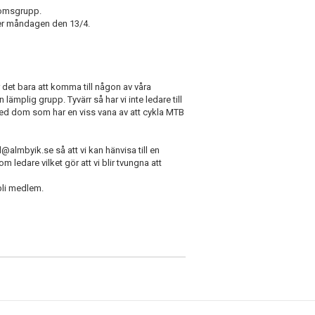
omsgrupp.
er måndagen den 13/4.
r det bara att komma till någon av våra
 lämplig grupp. Tyvärr så har vi inte ledare till
 med dom som har en viss vana av att cykla MTB
el@almbyik.se så att vi kan hänvisa till en
m ledare vilket gör att vi blir tvungna att
bli medlem.