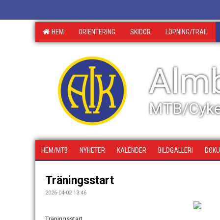
HEM
ORIENTERING
SKIDOR
LÖPNING/TRAIL
Almb
MTB/Cyke
HEM/MTB
NYHETER
KALENDER
BILDGALLERI
DOK
Träningsstart
2026-04-02 13:46
Träningsstart