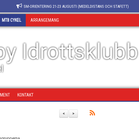
SM-ORIENTERING 21-23 AUGUSTI (MEDELDISTANS OCH STAFETT)
MTB CYKEL
ARRANGEMANG
y Idrottsklubb
l
UMENT
KONTAKT
<
>
sgrupperna.