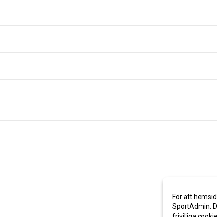
För att hemsid
SportAdmin. De
frivilliga cooki