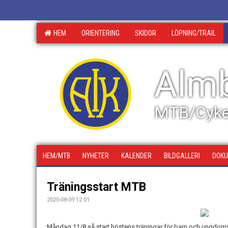
HEM
ORIENTERING
SKIDOR
LÖPNING/TRAIL
Almb
MTB/Cyke
HEM/MTB
NYHETER
KALENDER
BILDGALLERI
DOK
Träningsstart MTB
2025-08-09 12:01
Måndag 11/8 så start höstens träningar för barn och ungdom