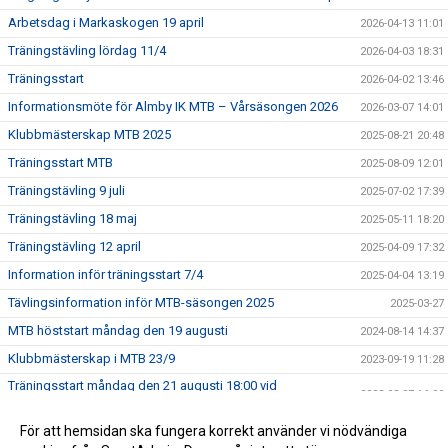
Arbetsdag i Markaskogen 19 april
2026-04-13 11:01
Träningstävling lördag 11/4
2026-04-03 18:31
Träningsstart
2026-04-02 13:46
Informationsmöte för Almby IK MTB – Vårsäsongen 2026
2026-03-07 14:01
Klubbmästerskap MTB 2025
2025-08-21 20:48
Träningsstart MTB
2025-08-09 12:01
Träningstävling 9 juli
2025-07-02 17:39
Träningstävling 18 maj
2025-05-11 18:20
Träningstävling 12 april
2025-04-09 17:32
Information inför träningsstart 7/4
2025-04-04 13:19
Tävlingsinformation inför MTB-säsongen 2025
2025-03-27
MTB höststart måndag den 19 augusti
2024-08-14 14:37
Klubbmästerskap i MTB 23/9
2023-09-19 11:28
Träningsstart måndag den 21 augusti 18:00 vid
2023-08-07 16:00
Ljungstugan
MTB-träningstävling 4 juni
För att hemsidan ska fungera korrekt använder vi nödvändiga
2023-06-02 09:41