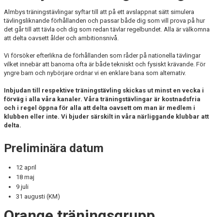
Almbys träningstävlingar syftar till att på ett avslappnat sätt simulera
tävlingsliknande förhållanden och passar både dig som vill prova på hur
det går till att tävla och dig som redan tävlar regelbundet. Alla är välkomna
att delta oavsett ålder och ambitionsnivå.
Vi försöker efterlikna de förhållanden som råder på nationella tävlingar
vilket innebär att banorna ofta är både tekniskt och fysiskt krävande. För
yngre barn och nybörjare ordnar vi en enklare bana som alternativ.
Inbjudan till respektive träningstävling skickas ut minst en vecka i
förväg i alla våra kanaler. Våra träningstävlingar är kostnadsfria
och i regel öppna för alla att delta oavsett om man är medlem i
klubben eller inte. Vi bjuder särskilt in våra närliggande klubbar att
delta.
Preliminära datum
12 april
18 maj
9 juli
31 augusti (KM)
Orange träningsgrupp