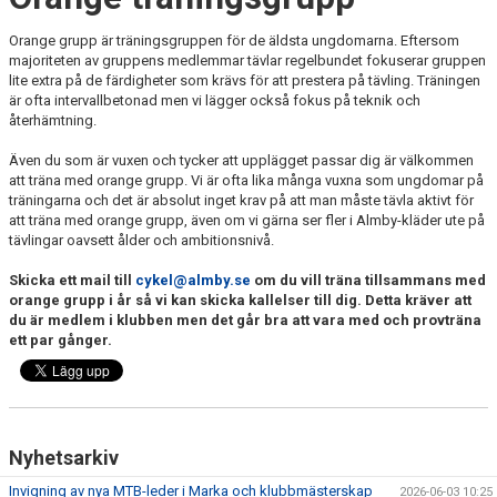
Orange grupp är träningsgruppen för de äldsta ungdomarna. Eftersom
majoriteten av gruppens medlemmar tävlar regelbundet fokuserar gruppen
lite extra på de färdigheter som krävs för att prestera på tävling. Träningen
är ofta intervallbetonad men vi lägger också fokus på teknik och
återhämtning.
Även du som är vuxen och tycker att upplägget passar dig är välkommen
att träna med orange grupp. Vi är ofta lika många vuxna som ungdomar på
träningarna och det är absolut inget krav på att man måste tävla aktivt för
att träna med orange grupp, även om vi gärna ser fler i Almby-kläder ute på
tävlingar oavsett ålder och ambitionsnivå.
Skicka ett mail till
cykel@almby.se
om du vill träna tillsammans med
orange grupp i år så vi kan skicka kallelser till dig. Detta kräver att
du är medlem i klubben men det går bra att vara med och provträna
ett par gånger.
Nyhetsarkiv
Invigning av nya MTB-leder i Marka och klubbmästerskap
2026-06-03 10:25