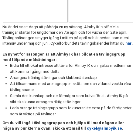
KONTAKT
Nu är det snart dags att påbörja en ny säsong. Almby IK:s officiella
träningar startar för ungdomar den 7:e april och för vuxna den 28:e april.
Tävlingssäsongen smyger igång i mitten på april och är sedan som mest
intensiv under maj och juni. Cykelförbundets tävlingskalender hittar du
här
.
En nyhet för säsongen är att Almby IK har bildat en tävlingsgrupp
med följande målsättningar:
Bidra till ett ökat intresse att tävla för Almby IK och hjälpa medlemmar
att komma i gång med detta
Arrangera träningstävlingar och klubbmästerskap
Att tillsammans med arenagruppen sköta om och vidareutveckla våra
tävlingsbanor
Samla den kunskap och de förmågor som krävs för att Almby IK på
sikt ska kunna arrangera riktiga tävlingar
Leda orange träningsgrupp som fokuserar lite extra på de färdigheter
som är viktiga på tävlingar
Om du vill ingå i tävlingsgruppen och hjälpa till med någon eller
några av punkterna ovan, skicka ett mail till
cykel@almbyik.se
.