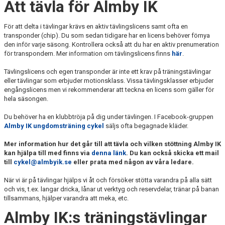
Att tävla för Almby IK
För att delta i tävlingar krävs en aktiv tävlingslicens samt ofta en
transponder (chip). Du som sedan tidigare har en licens behöver förnya
den inför varje säsong. Kontrollera också att du har en aktiv prenumeration
för transpondern. Mer information om tävlingslicens finns
här
.
Tävlingslicens och egen transponder är inte ett krav på träningstävlingar
eller tävlingar som erbjuder motionsklass. Vissa tävlingsklasser erbjuder
engångslicens men vi rekommenderar att teckna en licens som gäller för
hela säsongen.
Du behöver ha en klubbtröja på dig under tävlingen. I Facebook-gruppen
Almby IK ungdomsträning cykel
säljs ofta begagnade kläder.
Mer information hur det går till att tävla och vilken stöttning Almby IK
kan hjälpa till med finns via
denna länk
. Du kan också skicka ett mail
till
cykel@almbyik.se
eller prata med någon av våra ledare.
När vi är på tävlingar hjälps vi åt och försöker stötta varandra på alla sätt
och vis, t.ex. langar dricka, lånar ut verktyg och reservdelar, tränar på banan
tillsammans, hjälper varandra att meka, etc.
Almby IK:s träningstävlingar