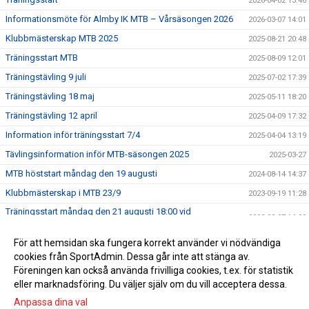
2026-04-02 13:46
Informationsmöte för Almby IK MTB – Vårsäsongen 2026
2026-03-07 14:01
Klubbmästerskap MTB 2025
2025-08-21 20:48
Träningsstart MTB
2025-08-09 12:01
Träningstävling 9 juli
2025-07-02 17:39
Träningstävling 18 maj
2025-05-11 18:20
Träningstävling 12 april
2025-04-09 17:32
Information inför träningsstart 7/4
2025-04-04 13:19
Tävlingsinformation inför MTB-säsongen 2025
2025-03-27
MTB höststart måndag den 19 augusti
2024-08-14 14:37
Klubbmästerskap i MTB 23/9
2023-09-19 11:28
Träningsstart måndag den 21 augusti 18:00 vid
2023-08-07 16:00
Ljungstugan
MTB-träningstävling 4 juni
För att hemsidan ska fungera korrekt använder vi nödvändiga
2023-06-02 09:41
cookies från SportAdmin. Dessa går inte att stänga av.
Träningsstart 2023
2023-03-29 17:37
Föreningen kan också använda frivilliga cookies, t.ex. för statistik
eller marknadsföring. Du väljer själv om du vill acceptera dessa.
Anpassa dina val