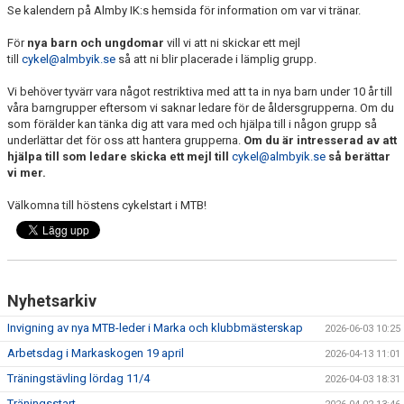
Se kalendern på Almby IK:s hemsida för information om var vi tränar.
För
nya barn och ungdomar
vill vi att ni skickar ett mejl
till
cykel@almbyik.se
så att ni blir placerade i lämplig grupp.
Vi behöver tyvärr vara något restriktiva med att ta in nya barn under 10 år till
våra barngrupper eftersom vi saknar ledare för de åldersgrupperna. Om du
som förälder kan tänka dig att vara med och hjälpa till i någon grupp så
underlättar det för oss att hantera grupperna.
Om du är intresserad av att
hjälpa till som ledare skicka ett mejl till
cykel@almbyik.se
så berättar
vi mer.
Välkomna till höstens cykelstart i MTB!
Nyhetsarkiv
Invigning av nya MTB-leder i Marka och klubbmästerskap
2026-06-03 10:25
Arbetsdag i Markaskogen 19 april
2026-04-13 11:01
Träningstävling lördag 11/4
2026-04-03 18:31
Träningsstart