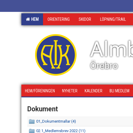
HEM
ORIENTERING
SKIDOR
LÖPNING/TRAIL
Almb
Örebro
HEM/FÖRENINGEN
NYHETER
KALENDER
BLI MEDLEM
Dokument
01_Dokumentmallar (4)
02.1_Medlemsbrev 2022 (11)