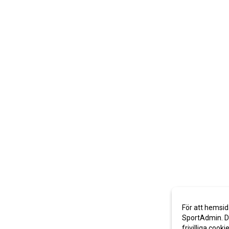
För att hemsid
SportAdmin. De
frivilliga cooki