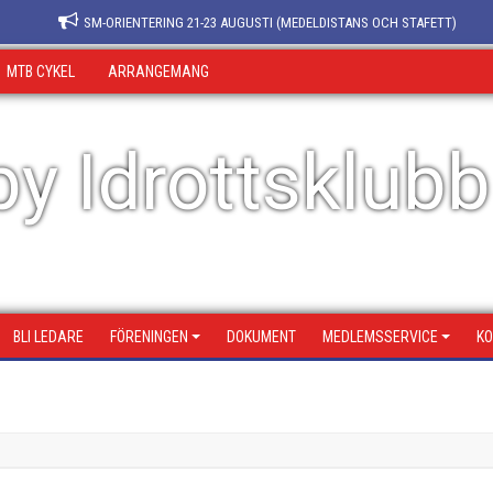
SM-ORIENTERING 21-23 AUGUSTI (MEDELDISTANS OCH STAFETT)
MTB CYKEL
ARRANGEMANG
y Idrottsklubb
BLI LEDARE
FÖRENINGEN
DOKUMENT
MEDLEMSSERVICE
KO