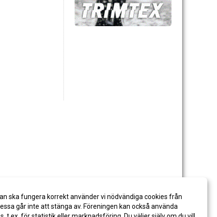
an ska fungera korrekt använder vi nödvändiga cookies från
ssa går inte att stänga av. Föreningen kan också använda
es, t.ex. för statistik eller marknadsföring. Du väljer själv om du vill