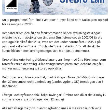
Nu är programmet för Ullmax vinterserie, även känd som Nattcupen, spikad
för säsongen 2022/23.
Det handlar om den årligen återkommande serien av träningstävlingar i
orientering som avgjorts om vintrarna åtminstone sedan 2002/03 (årets
upplaga blir alltså den 21:a, även om det under coronaåret 2020/21 på
papparet kallades ”träning” och inte ”träningstävling” för att de skulle
kunna hållas – men arrangemanget var i stort sett detsamma).
Örebro läns orienteringsförbund arrangerar ihop med åtta föreningar som
förestår varsin deltävling. Alla tävlingar utom premiären och finalen går i
mörker, nattorientering, på torsdagskvällar.
Det börjar i norr, före årsskiftet, med tävlingar i Nora (OK Milan) söndagen
den 27 november och i Lindesberg (Lindebygdens OK) torsdagen den 8
december.
Efter jul- och nyårsuppehåll följer tävlingar i Örebro och då är det Almby IK
som arrangerar på torsdagen den 12 januari
Alla nattävlingarna (och ibland dagtävlingarna) är masstarter, och varje