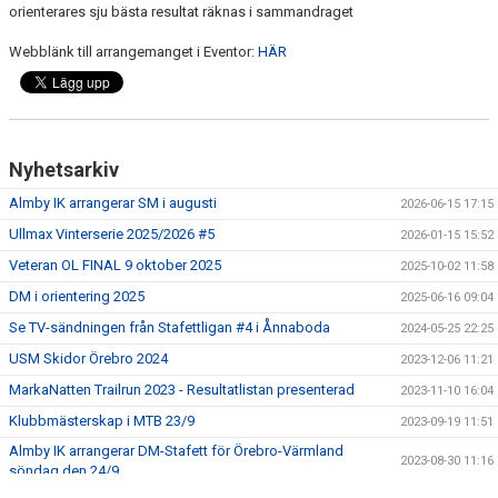
orienterares sju bästa resultat räknas i sammandraget
Webblänk till arrangemanget i Eventor:
HÄR
Nyhetsarkiv
Almby IK arrangerar SM i augusti
2026-06-15 17:15
Ullmax Vinterserie 2025/2026 #5
2026-01-15 15:52
Veteran OL FINAL 9 oktober 2025
2025-10-02 11:58
DM i orientering 2025
2025-06-16 09:04
Se TV-sändningen från Stafettligan #4 i Ånnaboda
2024-05-25 22:25
USM Skidor Örebro 2024
2023-12-06 11:21
MarkaNatten Trailrun 2023 - Resultatlistan presenterad
2023-11-10 16:04
Klubbmästerskap i MTB 23/9
2023-09-19 11:51
Almby IK arrangerar DM-Stafett för Örebro-Värmland
2023-08-30 11:16
söndag den 24/9