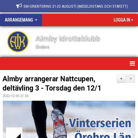
SM-ORIENTERING 21-23 AUGUSTI (MEDELDISTANS OCH STAFETT)
ARRANGEMANG
LOGGA IN
Almby Idrottsklubb
Örebro
HEM/ARRANGEMANG
Almby arrangerar Nattcupen,
<
>
deltävling 3 - Torsdag den 12/1
NATURPASSET
2022-12-30 21:35
KNATTEKNATET