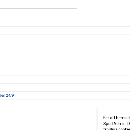
den 24/9
För att hemsid
SportAdmin. De
frivilliga cooki