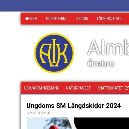
HEM
ORIENTERING
SKIDOR
LÖPNING/TRAIL
Almb
Örebro
HEM/ARRANGEMANG
NATURPASSET
KNATTEKNATET
Ungdoms SM Längdskidor 2024
2023-07-17 20:47