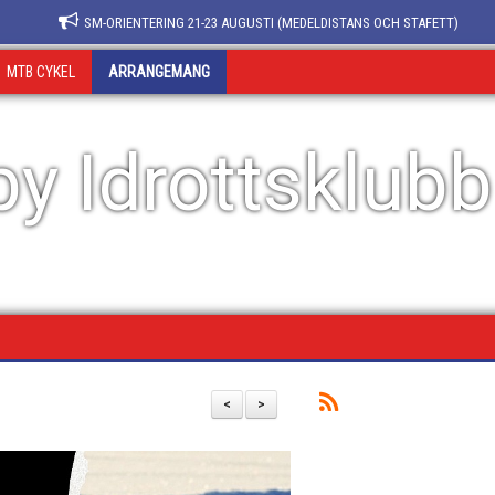
SM-ORIENTERING 21-23 AUGUSTI (MEDELDISTANS OCH STAFETT)
MTB CYKEL
ARRANGEMANG
y Idrottsklubb
<
>