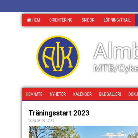
HEM
ORIENTERING
SKIDOR
LÖPNING/TRAIL
Almb
MTB/Cyke
HEM/MTB
NYHETER
KALENDER
BILDGALLERI
DOK
Träningsstart 2023
2023-03-29 17:37