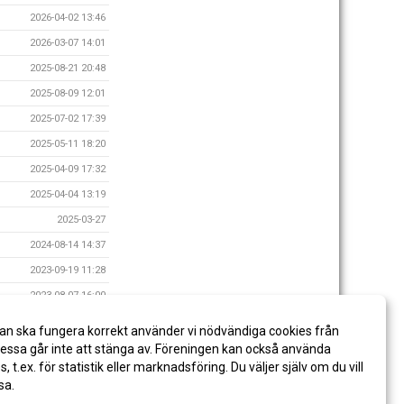
2026-04-02 13:46
2026-03-07 14:01
2025-08-21 20:48
2025-08-09 12:01
2025-07-02 17:39
2025-05-11 18:20
2025-04-09 17:32
2025-04-04 13:19
2025-03-27
2024-08-14 14:37
2023-09-19 11:28
2023-08-07 16:00
2023-06-02 09:41
an ska fungera korrekt använder vi nödvändiga cookies från
2023-03-29 17:37
ssa går inte att stänga av. Föreningen kan också använda
es, t.ex. för statistik eller marknadsföring. Du väljer själv om du vill
sa.