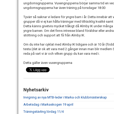
ungdomsgrupperna. Vuxengrupperna börjar samma tid en veck
ungdomsgrupperna har även träning på torsdagar 18:00
Tyvärr så saknar vi ledare för yngre barn i år. Detta innebär att
grupper då vi ej kan hålla träningar med tillräcklig kvalité samt
Detta känns givetvis mycket tråkigt då Almby IK under många 
yngre barnen. Om det finns intresse bland föräldrar eller andra 
stöttning och support att få från Almby IK.
Om du inte har cyklat med Almby IK tidigare och är 10 år (föd
testa (det är ok att vara med 2 gånger innan man blir medlem S
reda på vart vi är och vilken grupp du kan vara med i.
Detta gäller även vuxengrupperna
Nyhetsarkiv
Invigning av nya MTB-leder i Marka och klubbmästerskap
Arbetsdag i Markaskogen 19 april
Träningstävling lördag 11/4