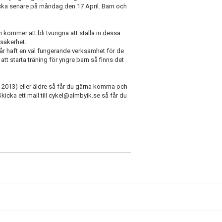
a senare på måndag den 17 April. Barn och
 vi kommer att bli tvungna att ställa in dessa
 säkerhet.
år haft en väl fungerande verksamhet för de
att starta träning för yngre barn så finns det
d 2013) eller äldre så får du gärna komma och
kicka ett mail till cykel@almbyik.se så får du