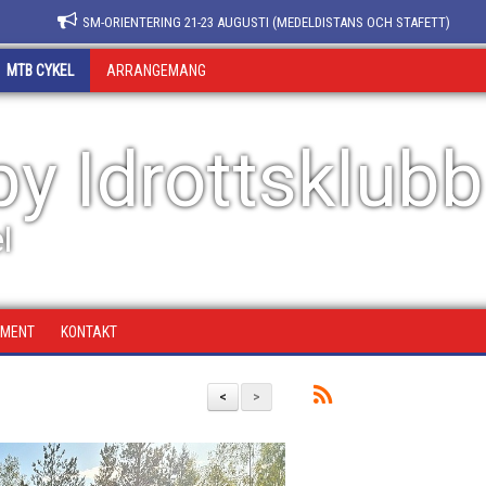
SM-ORIENTERING 21-23 AUGUSTI (MEDELDISTANS OCH STAFETT)
MTB CYKEL
ARRANGEMANG
y Idrottsklubb
l
UMENT
KONTAKT
<
>