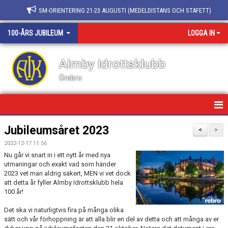
SM-ORIENTERING 21-23 AUGUSTI (MEDELDISTANS OCH STAFETT)
100-ÅRS JUBILEUM
LOGGA IN
Almby Idrottsklubb
Örebro
HEM
Jubileumsåret 2023
<
>
2022-12-17 11:56
NYHETER
Nu går vi snart in i ett nytt år med nya
utmaningar och exakt vad som händer
2023 vet man aldrig säkert, MEN vi vet dock
att detta år fyller Almby Idrottsklubb hela
100 år!
Det ska vi naturligtvis fira på många olika
sätt och vår förhoppning är att alla blir en del av detta och att många av er