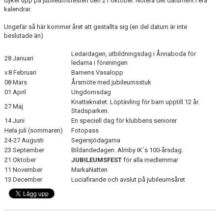
dyker upp på jubileumsfesten den 21 oktober. Notera det datument i era
kalendrar.
Ungefär så här kommer året att gestallta sig (en del datum är inte
beslutade än)
Ledardagen, utbildningsdag i Ånnaboda för
28 Januari
ledarna i föreningen
v.8 Februari
Barnens Vasalopp
08 Mars
Årsmöte med jubileumsstuk
01 April
Ungdomsdag
Knatteknatet. Löptävling för barn upptill 12 år.
27 Maj
Stadsparken.
14 Juni
En speciell dag för klubbens seniorer
Hela juli (sommaren)
Fotopass
24-27 Augusti
Segersjödagarna
23 September
Bildandedagen. Almby IK´s 100-årsdag.
21 Oktober
JUBILEUMSFEST
för alla medlemmar
11 November
MarkaNatten
13 December
Luciafirande och avslut på jubileumsåret