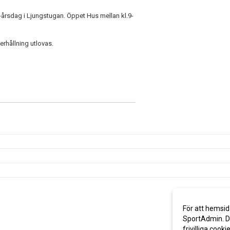
-årsdag i Ljungstugan. Öppet Hus mellan kl.9-
rhållning utlovas.
För att hemsid
SportAdmin. De
frivilliga cooki