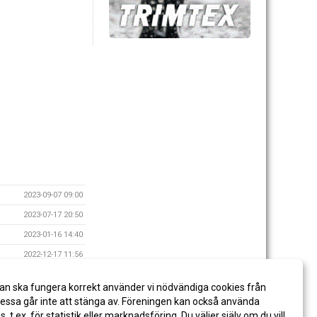
2023-09-07 09:00
2023-07-17 20:50
2023-01-16 14:40
2022-12-17 11:56
an ska fungera korrekt använder vi nödvändiga cookies från
ssa går inte att stänga av. Föreningen kan också använda
es, t.ex. för statistik eller marknadsföring. Du väljer själv om du vill