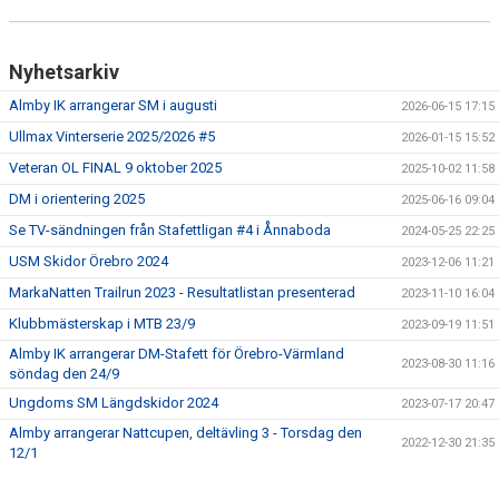
Nyhetsarkiv
Almby IK arrangerar SM i augusti
2026-06-15 17:15
Ullmax Vinterserie 2025/2026 #5
2026-01-15 15:52
Veteran OL FINAL 9 oktober 2025
2025-10-02 11:58
DM i orientering 2025
2025-06-16 09:04
Se TV-sändningen från Stafettligan #4 i Ånnaboda
2024-05-25 22:25
USM Skidor Örebro 2024
2023-12-06 11:21
MarkaNatten Trailrun 2023 - Resultatlistan presenterad
2023-11-10 16:04
Klubbmästerskap i MTB 23/9
2023-09-19 11:51
Almby IK arrangerar DM-Stafett för Örebro-Värmland
2023-08-30 11:16
söndag den 24/9
Ungdoms SM Längdskidor 2024
2023-07-17 20:47
Almby arrangerar Nattcupen, deltävling 3 - Torsdag den
2022-12-30 21:35
12/1