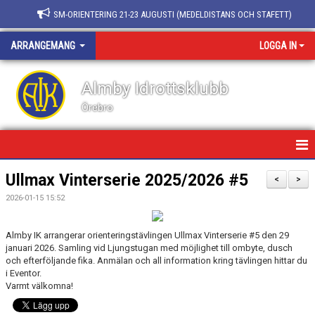
SM-ORIENTERING 21-23 AUGUSTI (MEDELDISTANS OCH STAFETT)
ARRANGEMANG
LOGGA IN
Almby Idrottsklubb
Örebro
HEM/ARRANGEMANG
Ullmax Vinterserie 2025/2026 #5
<
>
2026-01-15 15:52
NATURPASSET
KNATTEKNATET
Almby IK arrangerar orienteringstävlingen Ullmax Vinterserie #5 den 29
januari 2026. Samling vid Ljungstugan med möjlighet till ombyte, dusch
och efterföljande fika. Anmälan och all information kring tävlingen hittar du
i Eventor.
Varmt välkomna!