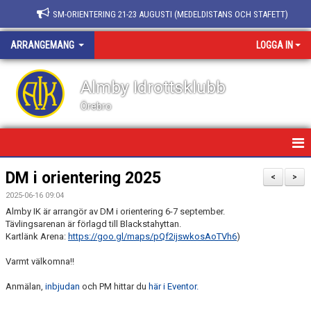
SM-ORIENTERING 21-23 AUGUSTI (MEDELDISTANS OCH STAFETT)
ARRANGEMANG
LOGGA IN
Almby Idrottsklubb
Örebro
HEM/ARRANGEMANG
DM i orientering 2025
<
>
2025-06-16 09:04
NATURPASSET
Almby IK är arrangör av DM i orientering 6-7 september.
Tävlingsarenan är förlagd till Blackstahyttan.
KNATTEKNATET
Kartlänk Arena:
https://goo.gl/maps/pQf2ijswkosAoTVh6
)
Varmt välkomna!!
Anmälan,
inbjudan
och PM hittar du
här i Eventor.