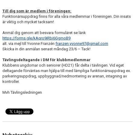
Till dig som är medlem i föreningen:
Funktionärsuppdrag finns för alla våra medlemmar i föreningen. Din insats
är viktig och mycket tacksam!
Anmäl dig genom att besvara formuläret se länk
https://forms.gle/kAqro9iRbi6GgmoB9
alt. via mejl till Yvonne Franzén
franzen.yvonne97@gmail.com
Skicka in din anmälan senast måndag 23/6 – Tack!
Tävlingsdeltagande
i DM för klubbmedlemmar
Klubbens ungdomar och seniorer (HD21) får delta i tävlingen. Vid eget
deltagande förväntas man hjälpa till med lämpliga funktionärsuppdrag ex.
parkeringsuppdrag, uppbyggnad/nedmontering av arenan, intagning av
kontroller.
Mvh Tävlingsledningen