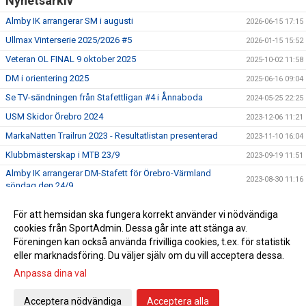
Nyhetsarkiv
Almby IK arrangerar SM i augusti
2026-06-15 17:15
Ullmax Vinterserie 2025/2026 #5
2026-01-15 15:52
Veteran OL FINAL 9 oktober 2025
2025-10-02 11:58
DM i orientering 2025
2025-06-16 09:04
Se TV-sändningen från Stafettligan #4 i Ånnaboda
2024-05-25 22:25
USM Skidor Örebro 2024
2023-12-06 11:21
MarkaNatten Trailrun 2023 - Resultatlistan presenterad
2023-11-10 16:04
Klubbmästerskap i MTB 23/9
2023-09-19 11:51
Almby IK arrangerar DM-Stafett för Örebro-Värmland
2023-08-30 11:16
söndag den 24/9
Ungdoms SM Längdskidor 2024
2023-07-17 20:47
För att hemsidan ska fungera korrekt använder vi nödvändiga
Almby arrangerar Nattcupen, deltävling 3 - Torsdag den
cookies från SportAdmin. Dessa går inte att stänga av.
2022-12-30 21:35
12/1
Föreningen kan också använda frivilliga cookies, t.ex. för statistik
eller marknadsföring. Du väljer själv om du vill acceptera dessa.
Anpassa dina val
Cookie-inställningar
Gå till Webbversion
Acceptera nödvändiga
Acceptera alla