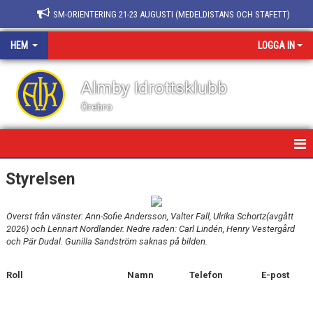
SM-ORIENTERING 21-23 AUGUSTI (MEDELDISTANS OCH STAFETT)
HEM
LOGGA IN
Almby Idrottsklubb
Örebro
HEM/FÖRENINGEN
Styrelsen
NYHETER
Överst från vänster: Ann-Sofie Andersson, Valter Fall, Ulrika Schortz(avgått
2026) och Lennart Nordlander. Nedre raden: Carl Lindén, Henry Vestergård
KALENDER
och Pär Dudal. Gunilla Sandström saknas på bilden.
BLI MEDLEM
Roll
Namn
Telefon
E-post
BLI LEDARE