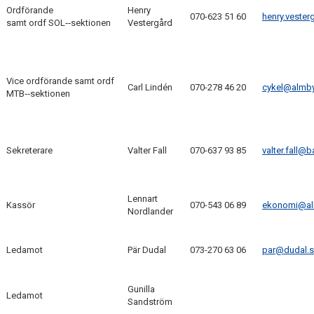
FÖRENINGEN
Ordförande
Henry
070-623 51 60
henry.veste
samt ordf SOL‑‑sektionen
Vestergård
OM FÖRENINGEN
STYRELSEN
Vice ordförande samt ordf
Carl Lindén
070-278 46 20
cykel@almby
MTB‑‑sektionen
STADGAR
VÄRDEGRUND
Sekreterare
Valter Fall
070-637 93 85
valter.fall@
HISTORIK
LOGOTYPER
Lennart
Kassör
070-543 06 89
ekonomi@al
Nordlander
DOKUMENT
Ledamot
Pär Dudal
073-270 63 06
par@dudal.
MEDLEMSSERVICE
KONTAKT
Gunilla
Ledamot
Sandström
KLUBBSTUGAN