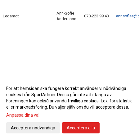
BILDGALLERI
Ann-Sofie
Ledamot
070-223 99 43
annsofiea@
Andersson
För att hemsidan ska fungera korrekt använder vi nödvändiga
cookies från SportAdmin. Dessa går inte att stänga av.
Föreningen kan också använda frivilliga cookies, t.ex. för statistik
eller marknadsföring. Du väljer själv om du vill acceptera dessa.
Anpassa dina val
Cookie-inställningar
Gå till Webbversion
Acceptera nödvändiga
Acceptera alla